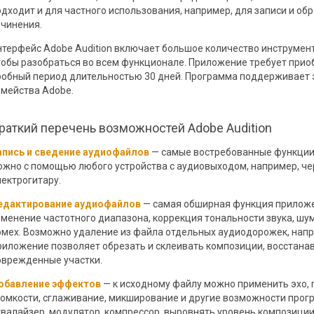
одходит и для частного использования, например, для записи и об
очинения.
нтерфейс Adobe Audition включает большое количество инструмент
тобы разобраться во всем функционале. Приложение требует прио
робный период длительностью 30 дней. Программа поддерживает э
емейства Adobe.
раткий перечень возможностей Adobe Audition
апись и сведение аудиофайлов
— самые востребованные функции
ожно с помощью любого устройства с аудиовыходом, например, че
лектрогитару.
едактирование аудиофайлов
— самая обширная функция приложе
зменение частотного диапазона, коррекция тональности звука, шу
омех. Возможно удаление из файла отдельных аудиодорожек, напр
риложение позволяет обрезать и склеивать композиции, восстана
оврежденные участки.
обавление эффектов
— к исходному файлу можно применить эхо, 
ромкости, сглаживание, микширование и другие возможности прог
квалайзер, модулятор, компрессор, выровнять уровень композиции