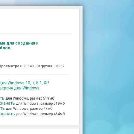
мма для создания и
йлов.
Просмотров:
20843 |
Загрузок:
18087
ля Windows 10, 7, 8.1, XP
 версия для Windows
ать
для Windows, размер 519мб
 скачать
для Windows, размер 519мб
ать
для Windows, размер 47мб
 скачать
для Windows, размер 464мб