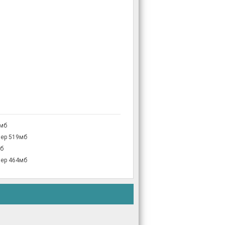
9мб
мер 519мб
мб
мер 464мб