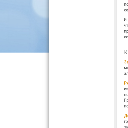
п
с
И
ч
п
с
К
З
м
э
Р
и
п
П
п
Д
г
э