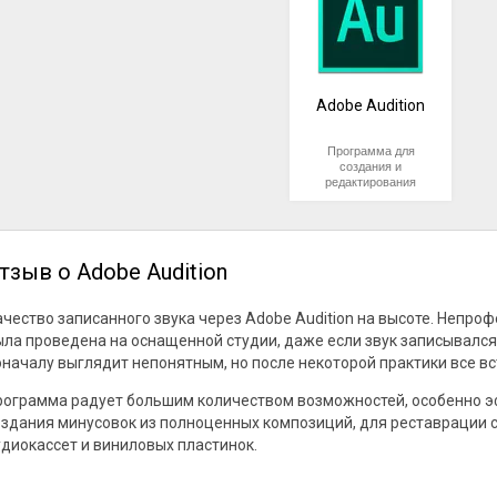
Adobe Audition
Программа для
создания и
редактирования
аудиофайлов. Ее
используют
специалисты в области
звукозаписи,
постобработки и
тзыв о Adobe Audition
радиовещания, а также
блогеры и стримеры.
Приложение подходит и
ачество записанного звука через Adobe Audition на высоте. Непроф
для частного
использования,
ыла проведена на оснащенной студии, даже если звук записывалс
например, для записи и
оначалу выглядит непонятным, но после некоторой практики все вс
обработки музыки
собственного
рограмма радует большим количеством возможностей, особенно э
сочинения.
оздания минусовок из полноценных композиций, для реставрации с
Интерфейс Adobe
удиокассет и виниловых пластинок.
Audition включает
большое количество
инструментов, поэтому
понадобится время,