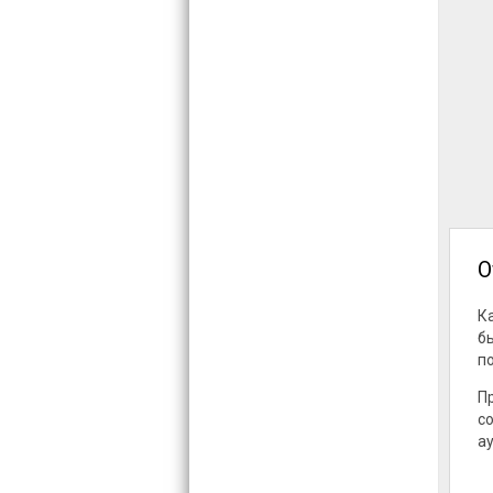
О
К
б
п
П
с
а