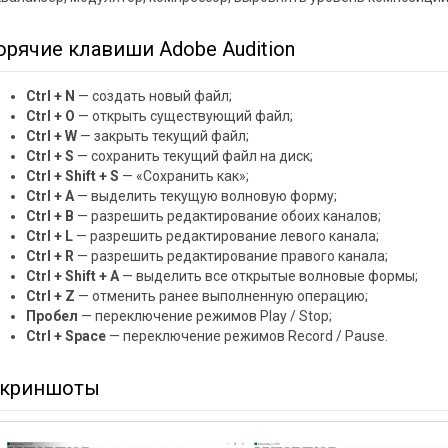
орячие клавиши Adobe Audition
Ctrl + N
— создать новый файл;
Ctrl + O
— открыть существующий файл;
Ctrl + W
— закрыть текущий файл;
Ctrl + S
— сохранить текущий файл на диск;
Ctrl + Shift + S
— «Сохранить как»;
Ctrl + A
— выделить текущую волновую форму;
Ctrl + B
— разрешить редактирование обоих каналов;
Ctrl + L
— разрешить редактирование левого канала;
Ctrl + R
— разрешить редактирование правого канала;
Ctrl + Shift + A
— выделить все открытые волновые формы;
Ctrl + Z
— отменить ранее выполненную операцию;
Пробел
— переключение режимов Play / Stop;
Ctrl + Space
— переключение режимов Record / Pause.
криншоты