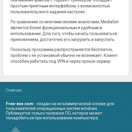
скачивание файлов с торрент-треккеров. Обладает
благодаря чему может
трансляции,
смартфонами,
использоваться на
художественные и
простым приятным интерфейсом, с возможностью
планшетами и
любых конфигурациях
документальные
компьютерами,
пользовательского задания настроек.
компьютера.
фильмы.
поддерживающими
протокол Wi-Fi.
Приложение
Zona поддерживает три
По сравнению со многими своими аналогами, MediaGet
поддерживает magnet-
языка: английский,
является более функциональным и удобным в
ссылки,
русский и украинский,
автоматическую
между которыми можно
использовании. Для того, чтобы начать пользоваться
загрузку файлов по
легко переключаться.
приложением, достаточно его загрузить и запустить.
расписанию, настройки
Доступно изменение
ограничений скорости
внешнего вид
Поскольку программа распространяется бесплатно,
отдачи и загрузки.
интерфейса путем
Доступно удаленное
выбора подходящих тем
проблем с ее установкой обычно не возникает. Клиент
управление
оформления из
способен работать под VPN и через прокси-сервер.
посредством веб-
коллекции. Еще одной
интерфейса.
особенностью
Актуальные новости
приложения является
транслируются прямо в
наличие опции
программу:
регулярных
реализована подписка
уведомлений –
на RSS-каналы
посредством
Главная
популярных торрент-
специальных
трекеров.
алгоритмов
производится
определение самых
Free-exe.com
- создан на не коммерческой основе для
интересных тематик для
пользователей операционных систем windows.
каждого пользователя, с
Публикуется только полезное ПО, которое может
последующей отправкой
понадобиться при использование компьютера.
рекомендаций, по мере
появления новинок.
Производится
отображение также