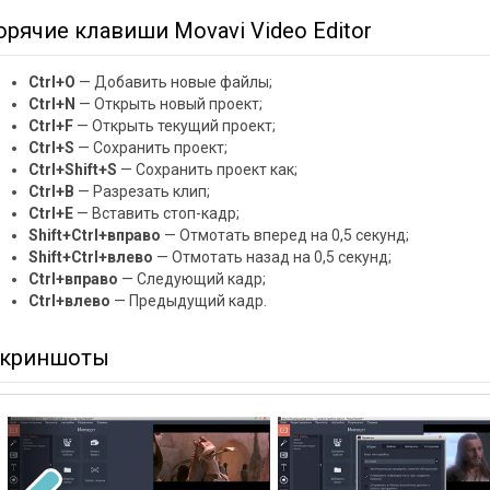
орячие клавиши Movavi Video Editor
Ctrl+O
— Добавить новые файлы;
Ctrl+N
— Открыть новый проект;
Ctrl+F
— Открыть текущий проект;
Ctrl+S
— Сохранить проект;
Ctrl+Shift+S
— Сохранить проект как;
Ctrl+B
— Разрезать клип;
Ctrl+E
— Вставить стоп-кадр;
Shift+Ctrl+вправо
— Отмотать вперед на 0,5 секунд;
Shift+Ctrl+влево
— Отмотать назад на 0,5 секунд;
Ctrl+вправо
— Следующий кадр;
Ctrl+влево
— Предыдущий кадр.
криншоты