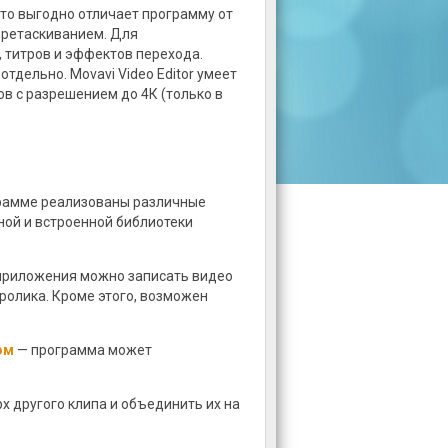
что выгодно отличает программу от
еретаскиванием. Для
 титров и эффектов перехода.
тдельно. Movavi Video Editor умеет
 с разрешением до 4К (только в
грамме реализованы различные
ой и встроенной библиотеки
риложения можно записать видео
оролика. Кроме этого, возможен
ом
— программа может
х другого клипа и объединить их на