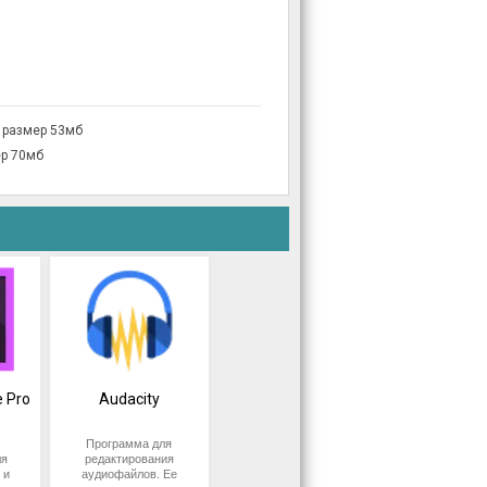
 размер 53мб
ер 70мб
 Pro
Audacity
Программа для
ля
редактирования
 и
аудиофайлов. Ее