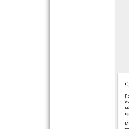
О
П
о
м
п
M