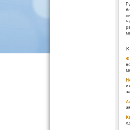
Р
б
в
Ча
р
м
К
Ф
в
м
И
и
з
А
а
К
о