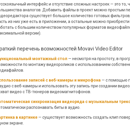
усскоязычный интерфейс и отсутствие сложных настроек — это то, 
ольшинства аналогов. Добавить файлы в проект можно простым п
идеоредактора существует большое количество готовых фильтров,
сть из них уже есть в приложении, а остальные можно приобрести о
аботать с большим количеством популярных форматов видеофайлов
аксимальной версии).
раткий перечень возможностей Movavi Video Editor
ункциональный монтажный стол
— несмотря на простоту, в про
озможности по монтажу видеороликов с использованием собственн
едиафайлов.
спользование записей с веб-камеры и микрофона
— с помощью п
 аудио с веб-камеры и использовать эту запись при создании виде
ахват видео с ТВ-тюнеров видеомагнитофонов.
втоматическая синхронизация видеоряда с музыкальным трек
втоматически распознавать биты в аудио.
артинка в картинке
— существует возможность создать клип повер
дном экране.