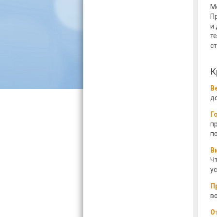
М
П
и
т
с
К
В
д
Г
п
п
В
Ч
у
П
в
О