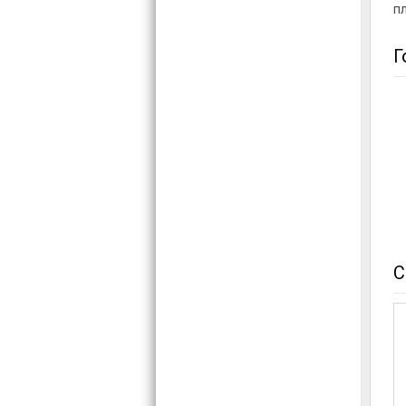
пл
Г
С