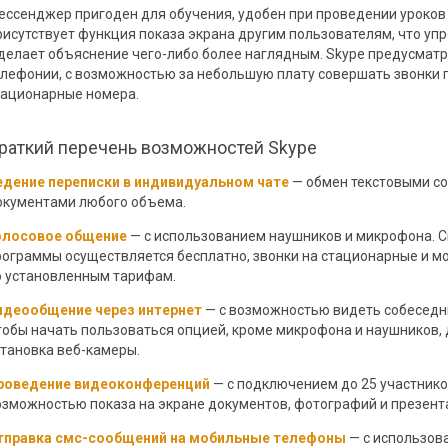
ессенджер пригоден для обучения, удобен при проведении уроков 
рисутствует функция показа экрана другим пользователям, что у
 делает объяснение чего-либо более наглядным. Skype предусматр
елефонии, с возможностью за небольшую плату совершать звонки 
тационарные номера.
раткий перечень возможностей Skype
едение переписки в индивидуальном чате
— обмен текстовыми с
окументами любого объема.
олосовое общение
— с использованием наушников и микрофона. 
рограммы осуществляется бесплатно, звонки на стационарные и 
о установленным тарифам.
идеообщение через интернет
— с возможностью видеть собеседн
тобы начать пользоваться опцией, кроме микрофона и наушников,
становка веб-камеры.
роведение видеоконференций
— с подключением до 25 участнико
озможностью показа на экране документов, фотографий и презент
тправка смс-сообщений на мобильные телефоны
— с использов