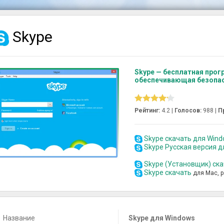
Skype
Skype — бесплатная про
обеспечивающая безопас
Рейтинг:
4.2 |
Голосов:
988
|
П
Skype скачать для Window
Skype Русская версия 
Skype (Установщик) ск
Skype скачать
для Mac, 
Название
Skype для Windows