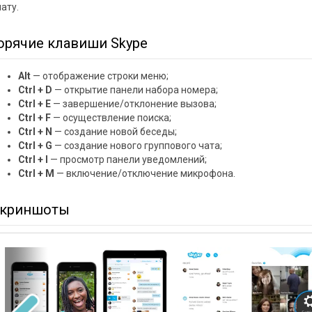
ату.
орячие клавиши Skype
Alt
— отображение строки меню;
Ctrl + D
— открытие панели набора номера;
Ctrl + E
— завершение/отклонение вызова;
Ctrl + F
— осуществление поиска;
Ctrl + N
— создание новой беседы;
Ctrl + G
— создание нового группового чата;
Ctrl + I
— просмотр панели уведомлений;
Ctrl + M
— включение/отключение микрофона.
криншоты