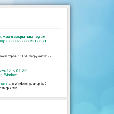
грамма с закрытым кодом,
ную связь через интернет.
росмотров:
10104 |
Загрузок:
8127
s 10, 7, 8.1, XP
для Windows
ачать
для Windows, размер 1мб
размер 47мб