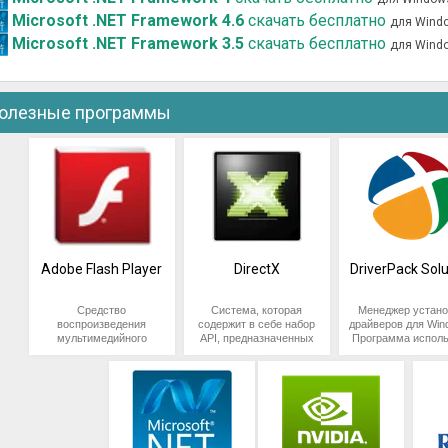
Microsoft .NET Framework 4.6
скачать бесплатно
для Wind
Microsoft .NET Framework 3.5
скачать бесплатно
для Wind
олезные программы
Adobe Flash Player
DirectX
DriverPack Solu
Средство
Система, которая
Менеджер устано
воспроизведения
содержит в себе набор
драйверов для Win
мультимедийного
API, предназначенных
Программа исполь
контента, размещенного
для разработки под
оффлайн библиотек
на страницах веб-
Windows компьютерных
требующую
сайтов. Обеспечивает
игр и других приложений
подключения 
запуск анимации,
со сложной графикой. В
Интернету. Тра
видеороликов,
упрощенной форме
используется то
компьютерных игр и
программу можно
для автоматичес
прочих объектов flash.
представить как некую
обновления уж