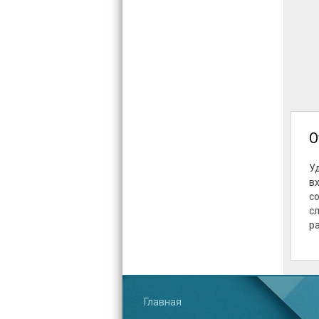
О
У
в
с
с
р
Главная