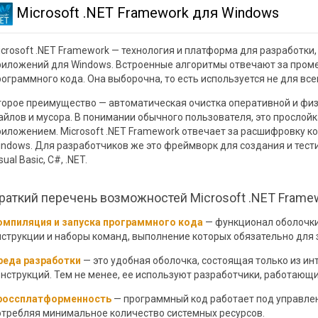
Microsoft .NET Framework для Windows
icrosoft .NET Framework — технология и платформа для разработки,
риложений для Windows. Встроенные алгоритмы отвечают за про
рограммного кода. Она выборочна, то есть используется не для все
торое преимущество — автоматическая очистка оперативной и фи
айлов и мусора. В понимании обычного пользователя, это прослой
риложением. Microsoft .NET Framework отвечает за расшифровку к
indows. Для разработчиков же это фреймворк для создания и тест
sual Basic, C#, .NET.
раткий перечень возможностей Microsoft .NET Frame
омпиляция и запуска программного кода
— функционал оболочк
нструкции и наборы команд, выполнение которых обязательно для з
реда разработки
— это удобная оболочка, состоящая только из и
нструкций. Тем не менее, ее используют разработчики, работающие н
россплатформенность
— программный код работает под управле
отребляя минимальное количество системных ресурсов.