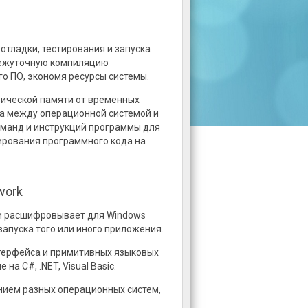
 отладки, тестирования и запуска
межуточную компиляцию
го ПО, экономя ресурсы системы.
зической памяти от временных
ка между операционной системой и
оманд и инструкций программы для
ирования программного кода на
work
и расшифровывает для Windows
апуска того или иного приложения.
нтерфейса и примитивных языковых
а C#, .NET, Visual Basic.
нием разных операционных систем,