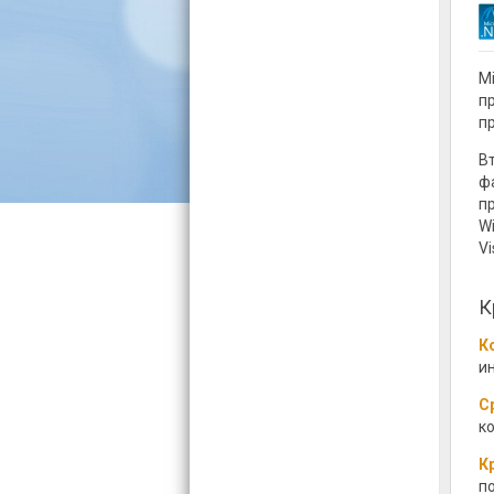
M
п
п
В
ф
п
W
Vi
К
К
и
С
ко
К
п