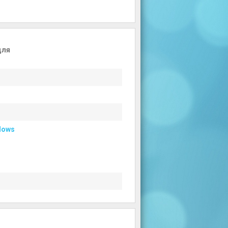
для
dows