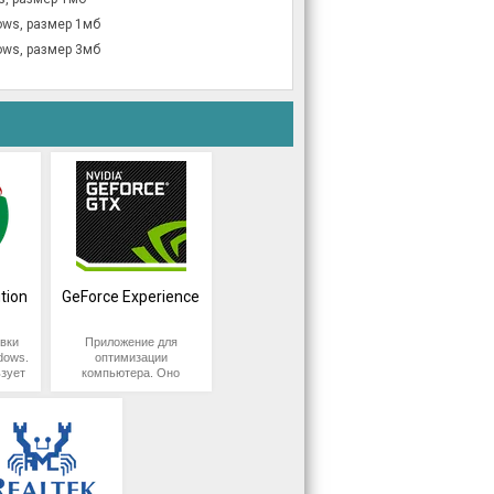
ows, размер 1мб
ows, размер 3мб
tion
GeForce Experience
вки
Приложение для
dows.
оптимизации
зует
компьютера. Оно
у, не
автоматически ищет
новые версии
к
драйверов Nvidia,
фик
скачивает их и
лько
устанавливает.
кого
Добавленные
е
инструкции добавляют