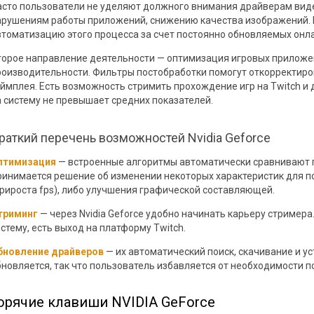
асто пользователи не уделяют должного внимания драйверам виде
арушениям работы приложений, снижению качества изображений. N
втоматизацию этого процесса за счет постоянно обновляемых онл
торое направление деятельности — оптимизация игровых прилож
роизводительности. Фильтры постобработки помогут откорректиро
еймплея. Есть возможность стримить прохождение игр на Twitch и
а систему не превышает средних показателей.
раткий перечень возможностей Nvidia Geforce
птимизация
— встроенные алгоритмы автоматически сравнивают п
ринимается решение об изменении некоторых характеристик для 
прироста fps), либо улучшения графической составляющей.
триминг
— через Nvidia Geforce удобно начинать карьеру стример
стему, есть выход на платформу Twitch.
бновление драйверов
— их автоматический поиск, скачивание и у
бновляется, так что пользователь избавляется от необходимости п
орячие клавиши NVIDIA GeForce