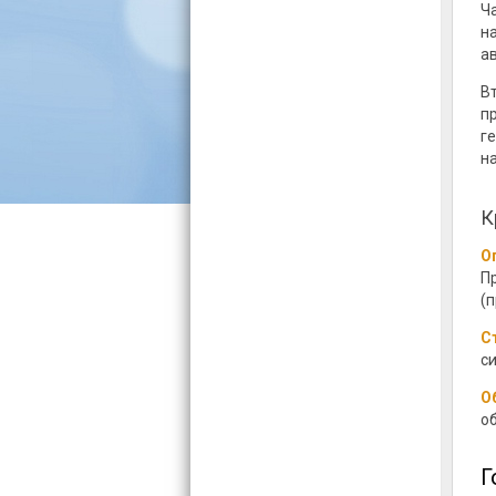
Ч
н
а
В
п
г
н
К
О
П
(
С
си
О
о
Г