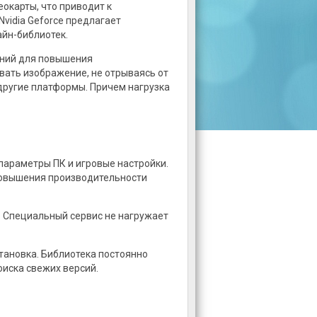
окарты, что приводит к
vidia Geforce предлагает
айн-библиотек.
ений для повышения
вать изображение, не отрываясь от
 другие платформы. Причем нагрузка
араметры ПК и игровые настройки.
повышения производительности
а. Специальный сервис не нагружает
становка. Библиотека постоянно
оиска свежих версий.