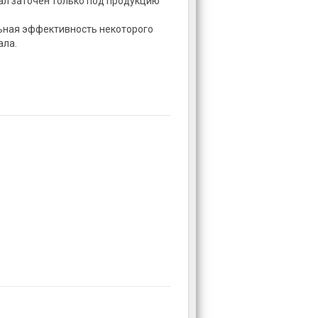
л заточен только под продукцию
ьная эффективность некоторого
ала.