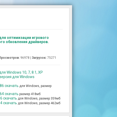
а для оптимизации игрового
ого обновления драйверов.
Просмотров:
96978 |
Загрузок:
75271
ля Windows 10, 7, 8.1, XP
 версия для Windows
x86 скачать
для Windows, размер
x64 скачать
размер 418мб
86 скачать
для Windows, размер 359мб
64 скачать
для Windows, размер 462мб