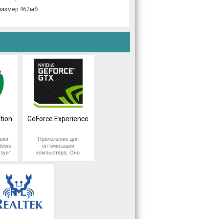
размер 462мб
tion
GeForce Experience
вки
Приложение для
dows.
оптимизации
зует
компьютера. Оно
у, не
автоматически ищет
новые версии
к
драйверов Nvidia,
фик
скачивает их и
лько
устанавливает.
кого
Добавленные
е
инструкции добавляют
х
новые возможности,
устраняют недостатки