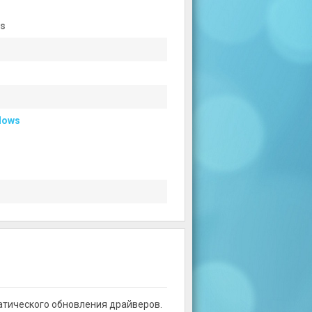
ws
dows
матического обновления драйверов.