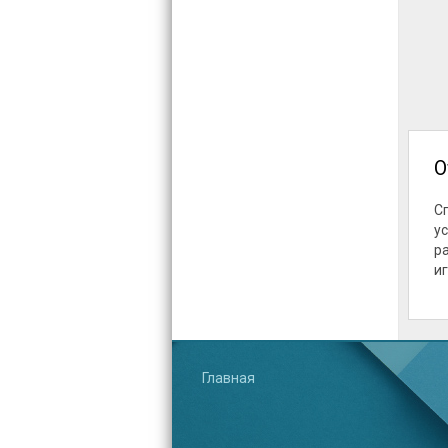
О
С
у
р
и
Главная