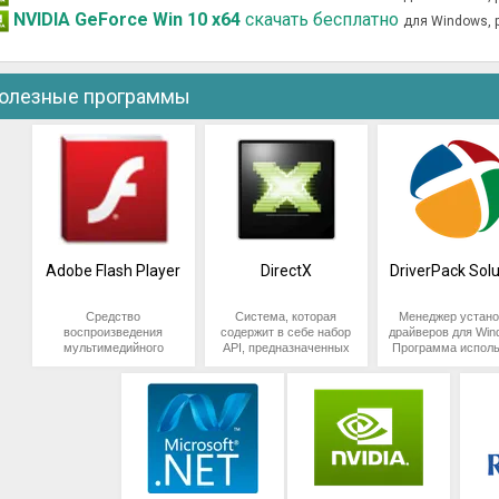
NVIDIA GeForce Win 10 x64
скачать бесплатно
для Windows, 
олезные программы
Adobe Flash Player
DirectX
DriverPack Solu
Средство
Система, которая
Менеджер устано
воспроизведения
содержит в себе набор
драйверов для Win
мультимедийного
API, предназначенных
Программа исполь
контента, размещенного
для разработки под
оффлайн библиотек
на страницах веб-
Windows компьютерных
требующую
сайтов. Обеспечивает
игр и других приложений
подключения 
запуск анимации,
со сложной графикой. В
Интернету. Тра
видеороликов,
упрощенной форме
используется то
компьютерных игр и
программу можно
для автоматичес
прочих объектов flash.
представить как некую
обновления уж
Поддерживает
прослойку между
существующи
большинство
играми и видеокартой,
драйверов.