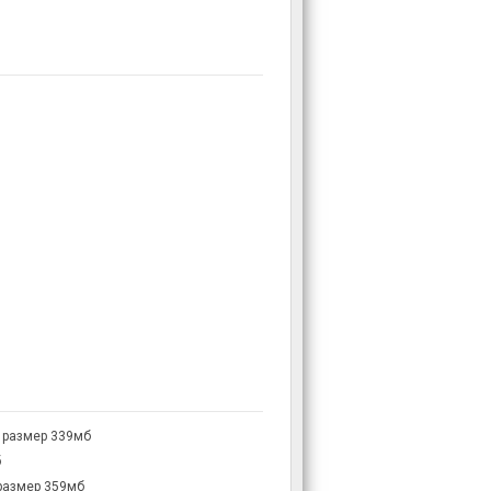
 размер 339мб
б
размер 359мб