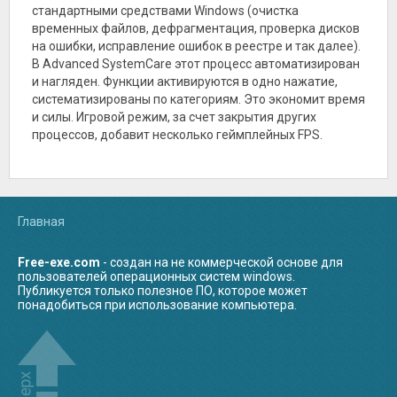
видеоконференции и
редактировать их,
стандартными средствами Windows (очистка
и стационарная версия
Разработчики
презентации.
отправлять по почте, в
утилиты. Ее необходимо
временных файлов, дефрагментация, проверка дисков
постарались над
социальные сети,
установить на
Teamviewer
удобством
удалять и создавать
на ошибки, исправление ошибок в реестре и так далее).
компьютер — в этом
поддерживает общение
использования — часто
новые. Система
случае программа
голосом и в чате, при
В Advanced SystemCare этот процесс автоматизирован
используемые операции
шифрования защищает
будет сохранять
помощи опции Wake-
прикреплены к горячим
данные от утечки, есть
и нагляден. Функции активируются в одно нажатие,
выбранные
On-Lan обеспечивает
клавишам. Total
проверка личности
систематизированы по категориям. Это экономит время
пользователем
постоянный доступ к
Commander умеет
контрольным вопросом,
параметры и настройки.
другому компьютеру,
распаковывать и
и силы. Игровой режим, за счет закрытия других
привязка к номеру
независимо от того,
создавать архивы
телефона. На старте
процессов, добавит несколько геймплейных FPS.
включен он или
собственными
размер хранилища — 10
выключен. Программа
средствами.
Гб. За дополнительную
позволяет объединить в
Встроенный lister
плату объем можно
единую сеть большое
работает с текстовыми
увеличить до 1 ТБ.
количество устройств и
файлами, двоичной или
получить к ним
шестнадцатеричной
круглосуточный доступ
системами, используя
Главная
с операторского
символьные пакеты
компьютера.
DOS, ANSI, Unicode,
UTF-8.
Free-exe.com
- создан на не коммерческой основе для
пользователей операционных систем windows.
Публикуется только полезное ПО, которое может
понадобиться при использование компьютера.