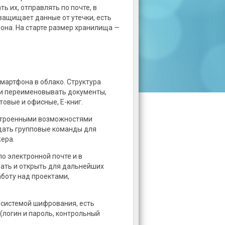
ь их, отправлять по почте, в
защищает данные от утечки, есть
она. На старте размер хранилища —
мартфона в облако. Структура
 и переименовывать документы,
овые и офисные, E-книг.
строенными возможностями
дать групповые команды для
ера.
о электронной почте и в
вать и открыть для дальнейших
боту над проектами,
системой шифрования, есть
(логин и пароль, контрольный