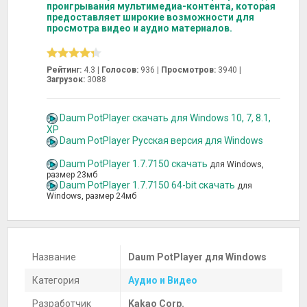
проигрывания мультимедиа-контента, которая
предоставляет широкие возможности для
просмотра видео и аудио материалов.
Рейтинг:
4.3 |
Голосов:
936
|
Просмотров:
3940 |
Загрузок:
3088
Daum PotPlayer скачать для Windows 10, 7, 8.1,
XP
Daum PotPlayer Русская версия для Windows
Daum PotPlayer 1.7.7150 скачать
для Windows,
размер 23мб
Daum PotPlayer 1.7.7150 64-bit скачать
для
Windows, размер 24мб
Название
Daum PotPlayer для Windows
Категория
Аудио и Видео
Разработчик
Kakao Corp.