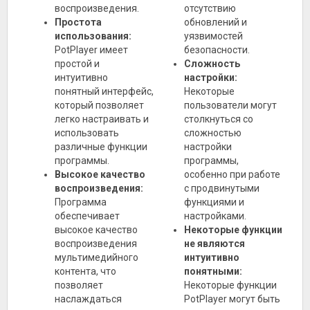
воспроизведения.
отсутствию
Простота
обновлений и
использования:
уязвимостей
PotPlayer имеет
безопасности.
простой и
Сложность
интуитивно
настройки:
понятный интерфейс,
Некоторые
который позволяет
пользователи могут
легко настраивать и
столкнуться со
использовать
сложностью
различные функции
настройки
программы.
программы,
Высокое качество
особенно при работе
воспроизведения:
с продвинутыми
Программа
функциями и
обеспечивает
настройками.
высокое качество
Некоторые функции
воспроизведения
не являются
мультимедийного
интуитивно
контента, что
понятными:
позволяет
Некоторые функции
наслаждаться
PotPlayer могут быть