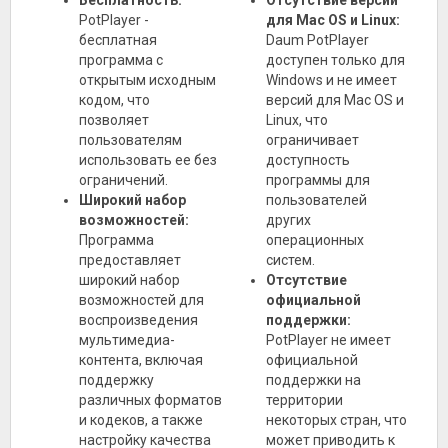
Бесплатность:
Отсутствие версии
PotPlayer -
для Mac OS и Linux:
бесплатная
Daum PotPlayer
программа с
доступен только для
открытым исходным
Windows и не имеет
кодом, что
версий для Mac OS и
позволяет
Linux, что
пользователям
ограничивает
использовать ее без
доступность
ограничений.
программы для
Широкий набор
пользователей
возможностей:
других
Программа
операционных
предоставляет
систем.
широкий набор
Отсутствие
возможностей для
официальной
воспроизведения
поддержки:
мультимедиа-
PotPlayer не имеет
контента, включая
официальной
поддержку
поддержки на
различных форматов
территории
и кодеков, а также
некоторых стран, что
настройку качества
может приводить к