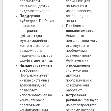
просмотром
сложными для
фильмов и других
понимания и
видеоматериалов.
использования,
Поддержка
особенно для
субтитров:
PotPlayer
новичков.
позволяет
Проблемы
настраивать
совместимости:
субтитры для
Некоторые
мультимедийного
пользователи могут
контента, включая
столкнуться с
возможность
проблемами
изменения размера,
совместимости
шрифта, цвета и т.д.
PotPlayer с их
Низкие системные
операционной
требования:
системой или
Программа имеет
другими
низкие системные
программами, с
требования, что
которыми они
позволяет
работают.
использовать ее на
Встроенная
компьютерах с
реклама:
PotPlayer
различными
имеет встроенную
конфигурациями.
рекламу, которая