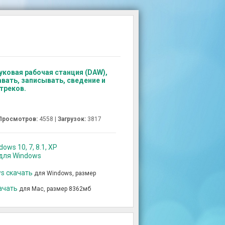
уковая рабочая станция (DAW),
вать, записывать, сведение и
треков.
Просмотров:
4558 |
Загрузок:
3817
ows 10, 7, 8.1, XP
 для Windows
ws скачать
для Windows, размер
качать
для Mac, размер 8362мб