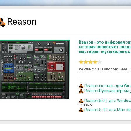
Reason
Reason - это цифровая зв
которая позволяет созда
мастеринг музыкальных 
Рейтинг:
4.1 |
Голосов:
1499
|
Reason скачать для Wind
Reason Русская версия
Reason 5.0.1 для Windo
2600мб
Reason 5.0.1 для Mac с