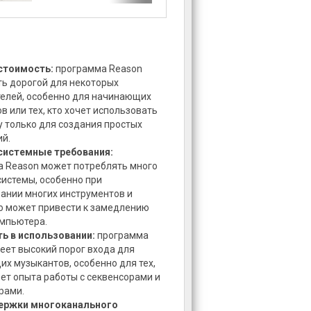
стоимость:
программа Reason
ь дорогой для некоторых
елей, особенно для начинающих
в или тех, кто хочет использовать
 только для создания простых
й.
системные требования:
 Reason может потреблять много
системы, особенно при
ании многих инструментов и
то может привести к замедлению
мпьютера.
ь в использовании:
программа
еет высокий порог входа для
х музыкантов, особенно для тех,
еет опыта работы с секвенсорами и
рами.
ержки многоканального