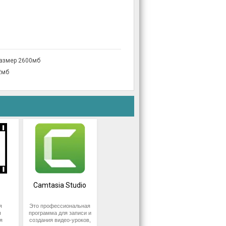
размер 2600мб
2мб
Camtasia Studio
я
Это профессиональная
я
программа для записи и
я
создания видео-уроков,