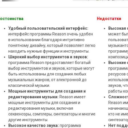
остоинства
Недостатки
Удобный пользовательский интерфейс:
Высокая 
интерфейс программы Reason очень удобен
может быт
в использовании благодаря интуитивно
пользоват
понятному дизайну, который позволяет легко
музыканто
находить нужные функции и инструменты.
программу
Широкий выбор инструментов и звуков:
композици
программа Reason предоставляет богатый
Высокие 
выбор инструментов и звуков, которые могут
программа
быть использованы для создания любых
ресурсов 
музыкальных жанров, от электронной до
использов
классической музыки.
звуков, ч
Мощные инструменты для создания и
работы ко
редактирования музыки:
Reason имеет
Сложност
мощные инструменты для создания и
Reason им
редактирования музыки, включая
начинающи
секвенсоры, сэмплеры, синтезаторы и многие
кто не им
другие инструменты.
синтезато
Высокое качество звука:
программа
Нет подд