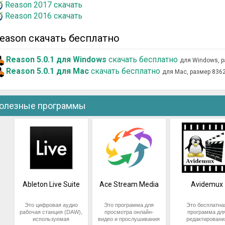
Reason 2017 скачать
Reason 2016 скачать
eason скачать бесплатно
Reason 5.0.1 для Windows
скачать бесплатно
для Windows, 
Reason 5.0.1 для Mac
скачать бесплатно
для Mac, размер 836
олезные программы
Ableton Live Suite
Ace Stream Media
Avidemux
Это цифровая аудио
Это программа для
Это бесплатна
рабочая станция (DAW),
просмотра онлайн-
программа дл
используемая
видео и прослушивания
редактировани