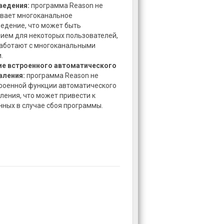
ведения:
программа Reason не
вает многоканальное
едение, что может быть
ием для некоторых пользователей,
аботают с многоканальными
.
ие встроенного автоматического
вления:
программа Reason не
роенной функции автоматического
ления, что может привести к
нных в случае сбоя программы.