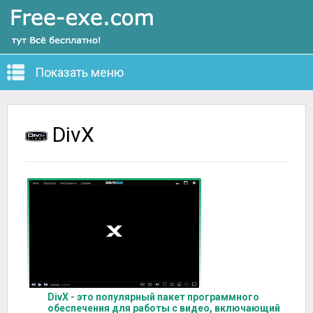
Показать меню
DivX
DivX - это популярный пакет программного
обеспечения для работы с видео, включающий