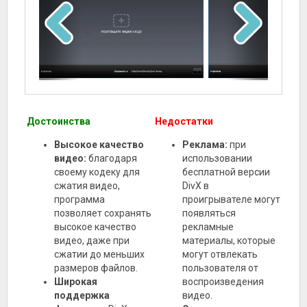
Достоинства
Недостатки
Высокое качество
Реклама:
при
видео:
благодаря
использовании
своему кодеку для
бесплатной версии
сжатия видео,
DivX в
программа
проигрывателе могут
позволяет сохранять
появляться
высокое качество
рекламные
видео, даже при
материалы, которые
сжатии до меньших
могут отвлекать
размеров файлов.
пользователя от
Широкая
воспроизведения
поддержка
видео.