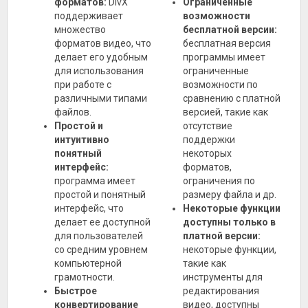
форматов:
DivX
Ограниченные
поддерживает
возможности
множество
бесплатной версии:
форматов видео, что
бесплатная версия
делает его удобным
программы имеет
для использования
ограниченные
при работе с
возможности по
различными типами
сравнению с платной
файлов.
версией, такие как
Простой и
отсутствие
интуитивно
поддержки
понятный
некоторых
интерфейс:
форматов,
программа имеет
ограничения по
простой и понятный
размеру файла и др.
интерфейс, что
Некоторые функции
делает ее доступной
доступны только в
для пользователей
платной версии:
со средним уровнем
некоторые функции,
компьютерной
такие как
грамотности.
инструменты для
Быстрое
редактирования
конвертирование
видео, доступны