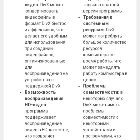
видео:
DivX может
только в платной
конвертировать
версии программы.
видеофайлы в
Требования к
формат DivX быстро
системным
и эффективно, что
ресурсам:
DivX
делает его удобным
может потреблять
для использования
большое количество
при создании
ресурсов
видеофайлов,
компьютера во
оптимизированных
время работы, что
для
может замедлять
воспроизведения на
работу компьютера в
устройствах с
целом.
поддержкой DivX.
Проблемы
Возможность
совместимости:
в
воспроизведения
некоторых случаях
HD-видео:
DivX может иметь
программа
проблемы
поддерживает
совместимости с
воспроизведение
некоторыми
видео в HD-качестве,
устройствами и
что позволяет
программами, что