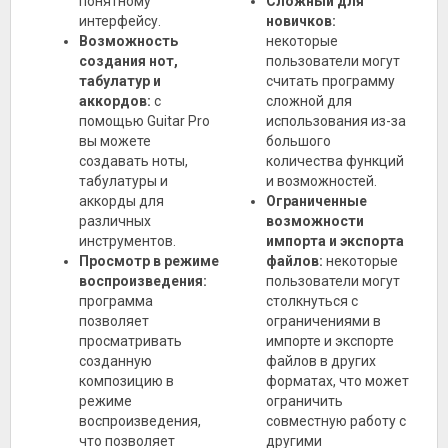
понятному
Сложный для
интерфейсу.
новичков:
Возможность
некоторые
создания нот,
пользователи могут
табулатур и
считать программу
аккордов:
с
сложной для
помощью Guitar Pro
использования из-за
вы можете
большого
создавать ноты,
количества функций
табулатуры и
и возможностей.
аккорды для
Ограниченные
различных
возможности
инструментов.
импорта и экспорта
Просмотр в режиме
файлов:
некоторые
воспроизведения:
пользователи могут
программа
столкнуться с
позволяет
ограничениями в
просматривать
импорте и экспорте
созданную
файлов в других
композицию в
форматах, что может
режиме
ограничить
воспроизведения,
совместную работу с
что позволяет
другими