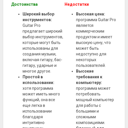
Достоинства
Недостатки
Широкий выбор
Высокая цена:
инструментов:
программа Guitar Pro
Guitar Pro
является
предлагает широкий
коммерческим
выбор инструментов,
продуктом и имеет
которые могут быть
высокую цену, что
использованы для
может быть
создания музыки,
недоступно для
включая гитару, бас-
некоторых
гитару, ударные и
пользователей.
многое другое.
Высокие
Простой в
требования к
использовании:
компьютеру:
хотя программа
программа может
может иметь много
потребовать
функций, она все
мощный компьютер
еще легка в
для работы с
использовании
большими и
благодаря
сложными
интуитивно
композициями.