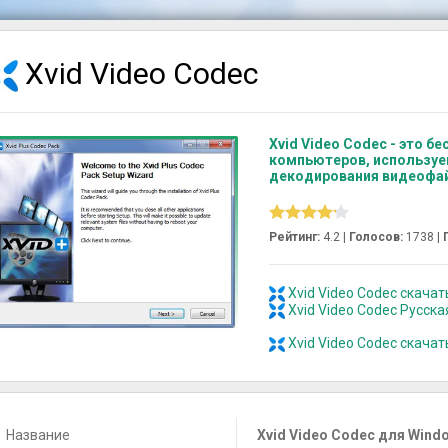
Xvid Video Codec
Xvid Video Codec - это б
компьютеров, используе
декодирования видеофай
Рейтинг:
4.2 |
Голосов:
1738
|
Xvid Video Codec скачать
Xvid Video Codec Русск
Xvid Video Codec скачат
Название
Xvid Video Codec для Wind