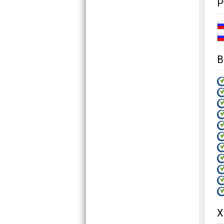
Р
В
X