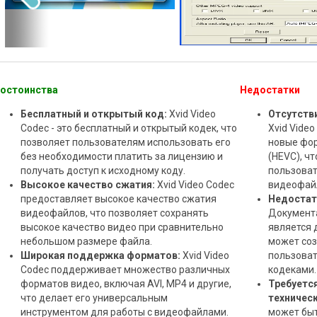
остоинства
Недостатки
Бесплатный и открытый код:
Xvid Video
Отсутств
Codec - это бесплатный и открытый кодек, что
Xvid Vide
позволяет пользователям использовать его
новые фор
без необходимости платить за лицензию и
(HEVC), ч
получать доступ к исходному коду.
пользоват
Высокое качество сжатия:
Xvid Video Codec
видеофай
предоставляет высокое качество сжатия
Недостат
видеофайлов, что позволяет сохранять
Документа
высокое качество видео при сравнительно
является 
небольшом размере файла.
может со
Широкая поддержка форматов:
Xvid Video
пользоват
Codec поддерживает множество различных
кодеками.
форматов видео, включая AVI, MP4 и другие,
Требуетс
что делает его универсальным
техничес
инструментом для работы с видеофайлами.
может быт