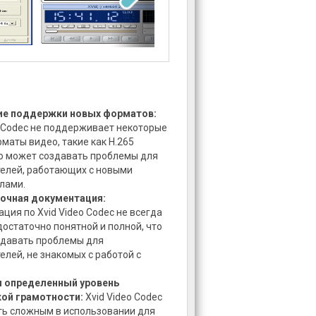
ие поддержки новых форматов:
o Codec не поддерживает некоторые
маты видео, такие как H.265
то может создавать проблемы для
елей, работающих с новыми
лами.
очная документация:
ция по Xvid Video Codec не всегда
достаточно понятной и полной, что
здавать проблемы для
елей, не знакомых с работой с
я определенный уровень
кой грамотности:
Xvid Video Codec
ь сложным в использовании для