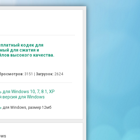
есплатный кодек для
мый для сжатия и
лов высокого качества.
Просмотров:
3151 |
Загрузок:
2624
 для Windows 10, 7, 8.1, XP
ая версия для Windows
ь
для Windows, размер 12мб
ows