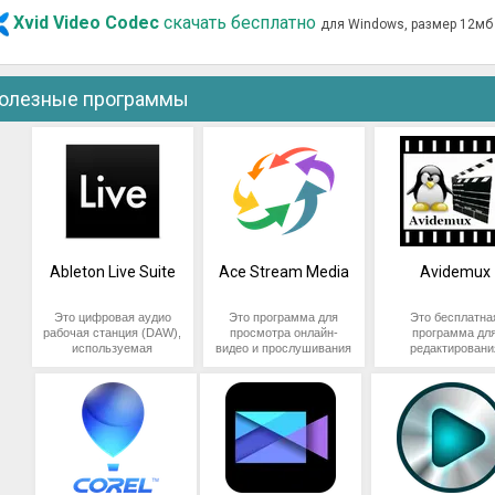
Xvid Video Codec
скачать бесплатно
для Windows, размер 12мб
олезные программы
Ableton Live Suite
Ace Stream Media
Avidemux
Это цифровая аудио
Это программа для
Это бесплатна
рабочая станция (DAW),
просмотра онлайн-
программа дл
используемая
видео и прослушивания
редактировани
музыкантами и
онлайн-аудио с
видеофайлов. О
продюсерами для
помощью технологии
позволяет
создания, записи,
P2P. Программа
пользователю
редактирования и
позволяет смотреть
обрабатывать
микширования музыки.
видео в HD-качестве и
видеофайлы,
Программа имеет ряд
слушать аудио в
конвертировать и
функций, которые
формате высокого
различные форма
позволяют работать с
качества, также
добавлять разли
различными типами
включает в себя
эффекты и фильт