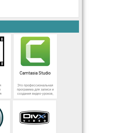
Camtasia Studio
я
Это профессиональная
я
программа для записи и
я
создания видео-уроков,
на
презентаций,
демонстраций и другого
мультимедийного
контента. Она
позволяет записывать
х в
экран, аудио и видео с
ты и
веб-камеры, а также
чные
производить
ры.
редактирование и