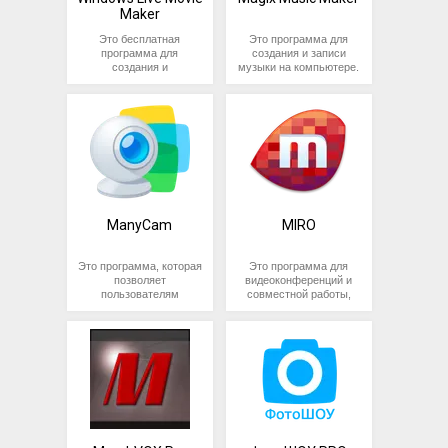
Blu-ray дисков, а также
Windows, Mac OS X,
Maker
позволяет работать с
Linux и другие.
субтитрами и
Это бесплатная
Это программа для
аудиодорожками.
программа для
создания и записи
создания и
музыки на компьютере.
редактирования видео.
Она позволяет
Она позволяет
создавать и
пользователю
редактировать
импортировать видео и
музыкальные треки,
фотографии, добавлять
используя готовые
звуковые эффекты и
звуковые библиотеки и
музыку, настраивать
инструменты.
тайминг и многое
Программа имеет
другое.
интуитивно понятный
интерфейс, что делает
ManyCam
MIRO
ее доступной для
широкого круга
пользователей, включая
Это программа, которая
Это программа для
новичков в области
позволяет
видеоконференций и
музыкального
пользователям
совместной работы,
творчества.
добавлять эффекты и
которая позволяет
фильтры к своим видео
пользователям
и изображениям. Она
создавать виртуальные
позволяет
доски и давать
транслировать видео в
возможность работать в
различных программах,
режиме реального
включая Skype, YouTube
времени над
и другие, а также
различными проектами.
записывать видео с
MIRO позволяет
веб-камеры. ManyCam
создавать диаграммы,