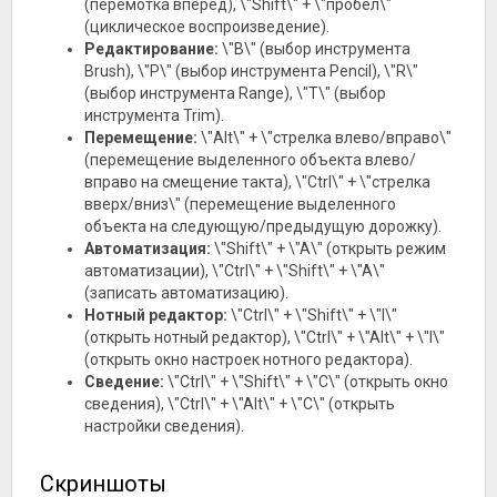
(перемотка вперед), \"Shift\" + \"пробел\"
(циклическое воспроизведение).
Редактирование:
\"B\" (выбор инструмента
Brush), \"P\" (выбор инструмента Pencil), \"R\"
(выбор инструмента Range), \"T\" (выбор
инструмента Trim).
Перемещение:
\"Alt\" + \"стрелка влево/вправо\"
(перемещение выделенного объекта влево/
вправо на смещение такта), \"Ctrl\" + \"стрелка
вверх/вниз\" (перемещение выделенного
объекта на следующую/предыдущую дорожку).
Автоматизация:
\"Shift\" + \"A\" (открыть режим
автоматизации), \"Ctrl\" + \"Shift\" + \"A\"
(записать автоматизацию).
Нотный редактор:
\"Ctrl\" + \"Shift\" + \"I\"
(открыть нотный редактор), \"Ctrl\" + \"Alt\" + \"I\"
(открыть окно настроек нотного редактора).
Сведение:
\"Ctrl\" + \"Shift\" + \"C\" (открыть окно
сведения), \"Ctrl\" + \"Alt\" + \"C\" (открыть
настройки сведения).
Скриншоты