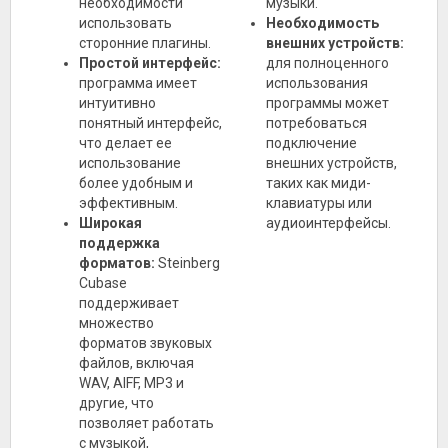
необходимости
музыки.
использовать
Необходимость
сторонние плагины.
внешних устройств:
Простой интерфейс:
для полноценного
программа имеет
использования
интуитивно
программы может
понятный интерфейс,
потребоваться
что делает ее
подключение
использование
внешних устройств,
более удобным и
таких как миди-
эффективным.
клавиатуры или
Широкая
аудиоинтерфейсы.
поддержка
форматов:
Steinberg
Cubase
поддерживает
множество
форматов звуковых
файлов, включая
WAV, AIFF, MP3 и
другие, что
позволяет работать
с музыкой,