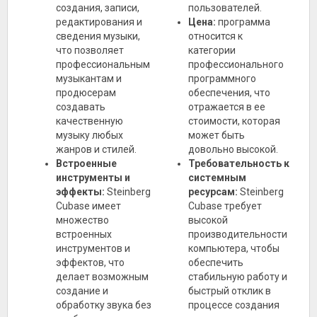
создания, записи,
пользователей.
редактирования и
Цена:
программа
сведения музыки,
относится к
что позволяет
категории
профессиональным
профессионального
музыкантам и
программного
продюсерам
обеспечения, что
создавать
отражается в ее
качественную
стоимости, которая
музыку любых
может быть
жанров и стилей.
довольно высокой.
Встроенные
Требовательность к
инструменты и
системным
эффекты:
Steinberg
ресурсам:
Steinberg
Cubase имеет
Cubase требует
множество
высокой
встроенных
производительности
инструментов и
компьютера, чтобы
эффектов, что
обеспечить
делает возможным
стабильную работу и
создание и
быстрый отклик в
обработку звука без
процессе создания