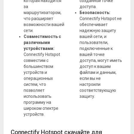
которая находится
созданной точке
за
доступа.
маршрутизатором,
Безопасность:
что расширяет
Connectify Hotspot не
возможности вашей
обеспечивает
сети.
надежную защиту
Совместимость с
вашей сети, и
различными
пользователи,
устройствами:
подключенные к
Connectify Hotspot
вашей точке
совместим с
доступа, могут иметь
большинством
доступ к вашим
устройств и
файлам и данным,
операционных
если вы не
систем, что
настроили
позволяет
соответствующую
использовать
защиту.
программу на
широком спектре
устройств.
Connectify Hotspot скачайте для