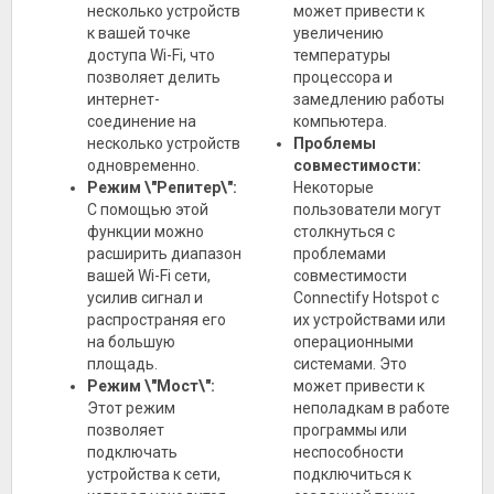
несколько устройств
может привести к
к вашей точке
увеличению
доступа Wi-Fi, что
температуры
позволяет делить
процессора и
интернет-
замедлению работы
соединение на
компьютера.
несколько устройств
Проблемы
одновременно.
совместимости:
Режим \"Репитер\":
Некоторые
С помощью этой
пользователи могут
функции можно
столкнуться с
расширить диапазон
проблемами
вашей Wi-Fi сети,
совместимости
усилив сигнал и
Connectify Hotspot с
распространяя его
их устройствами или
на большую
операционными
площадь.
системами. Это
Режим \"Мост\":
может привести к
Этот режим
неполадкам в работе
позволяет
программы или
подключать
неспособности
устройства к сети,
подключиться к