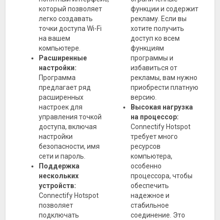
который позволяет
функции и содержит
легко создавать
рекламу. Если вы
точки доступа Wi-Fi
хотите получить
на вашем
доступ ко всем
компьютере.
функциям
Расширенные
программы и
настройки:
избавиться от
Программа
рекламы, вам нужно
предлагает ряд
приобрести платную
расширенных
версию.
настроек для
Высокая нагрузка
управления точкой
на процессор:
доступа, включая
Connectify Hotspot
настройки
требует много
безопасности, имя
ресурсов
сети и пароль.
компьютера,
Поддержка
особенно
нескольких
процессора, чтобы
устройств:
обеспечить
Connectify Hotspot
надежное и
позволяет
стабильное
подключать
соединение. Это