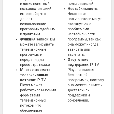
и легко понятный
пользователей.
пользовательский
Нестабильность:
интерфейс, что
Некоторые
делает
пользователи могут
использование
столкнуться с
программы удобным
проблемами
и приятным.
нестабильности
Функция записи:
Вы
программы, так как
можете записывать
она может иногда
телевизионные
зависать или
программы и
вылетать.
передачи для
Отсутствие
просмотра позже.
поддержки:
IP-TV
Многие форматы
Player является
телевизионных
бесплатной
потоков:
IP-TV
программой, поэтому
Player может
она может не иметь
работать со многими
достаточной
форматами
поддержки и
телевизионных
обновлений.
потоков, что
обеспечивает