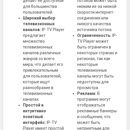
делает ее доступной
потоков может быть
для большинства
низким из-за низкой
пользователей.
скорости интернет-
Широкий выбор
соединения или
телевизионных
низкого качества
каналов:
IP-TV Player
источника потока.
предлагает
Ограниченность:
IP-
множество
TV Player может
телевизионных
быть ограничен в
каналов различных
некоторых странах и
жанров со всего
регионах, так как
мира, что делает его
некоторые
привлекательным
телевизионные
для пользователей,
каналы могут быть
которые ищут
недоступны для
разнообразие в
просмотра.
телевизионных
Реклама:
В
каналах.
программе могут
Простой и
отображаться
интуитивно
рекламные баннеры
понятный
и сообщения, что
интерфейс:
IP-TV
может быть
Player имеет простой
неприятным для