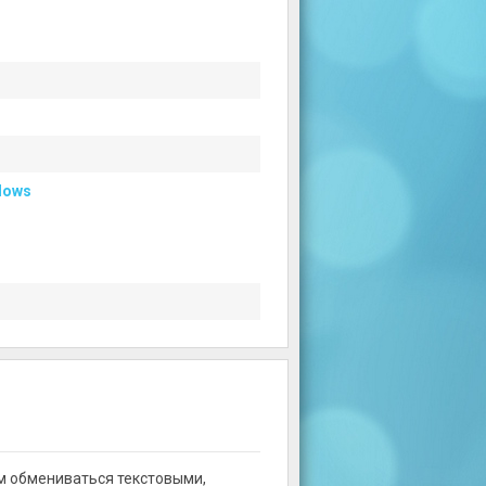
dows
м обмениваться текстовыми,