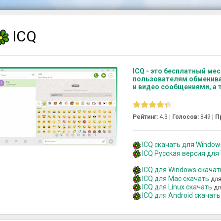
ICQ
ICQ - это бесплатный ме
пользователям обменив
и видео сообщениями, а 
Рейтинг:
4.3 |
Голосов:
849
|
П
ICQ скачать для Windows 
ICQ Русская версия для
ICQ для Windows скачат
ICQ для Mac скачать
для
ICQ для Linux скачать
дл
ICQ для Android скачать