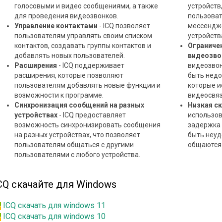
голосовыми и видео сообщениями, а также
устройств
для проведения видеозвонков.
пользоват
Управление контактами
- ICQ позволяет
мессендже
пользователям управлять своим списком
устройств
контактов, создавать группы контактов и
Ограниче
добавлять новых пользователей.
видеозво
Расширения
- ICQ поддерживает
видеозвон
расширения, которые позволяют
быть недо
пользователям добавлять новые функции и
которые и
возможности к программе.
видеосвяз
Синхронизация сообщений на разных
Низкая с
устройствах
- ICQ предоставляет
использов
возможность синхронизировать сообщения
задержка 
на разных устройствах, что позволяет
быть неуд
пользователям общаться с другими
общаются 
пользователями с любого устройства.
CQ скачайте для Windows
ICQ скачать для windows 11
ICQ скачать для windows 10