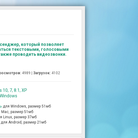
ссенджер, который позволяет
аться текстовыми, голосовыми
также проводить видеозвонки.
росмотров:
4989 |
Загрузок:
4102
10, 7, 8.1, XP
 Windows
ь
для Windows, размер 51мб
 Mac, размер 51мб
я Linux, размер 37мб
для Android, размер 21мб