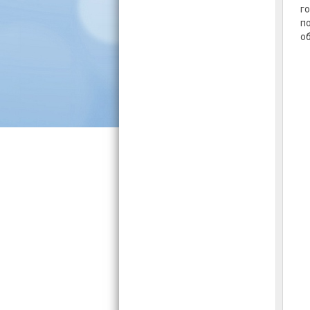
г
п
о