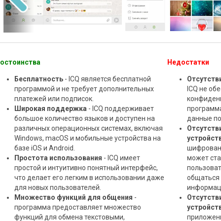
остоинства
Недостатки
Бесплатность
- ICQ является бесплатной
Отсутств
программой и не требует дополнительных
ICQ не об
платежей или подписок.
конфиденц
Широкая поддержка
- ICQ поддерживает
программа
большое количество языков и доступен на
данные по
различных операционных системах, включая
Отсутств
Windows, macOS и мобильные устройства на
устройст
базе iOS и Android.
шифровани
Простота использования
- ICQ имеет
может ста
простой и интуитивно понятный интерфейс,
пользоват
что делает его легким в использовании даже
общаться
для новых пользователей.
информац
Множество функций для общения
-
Отсутств
программа предоставляет множество
устройст
функций для обмена текстовыми,
приложен