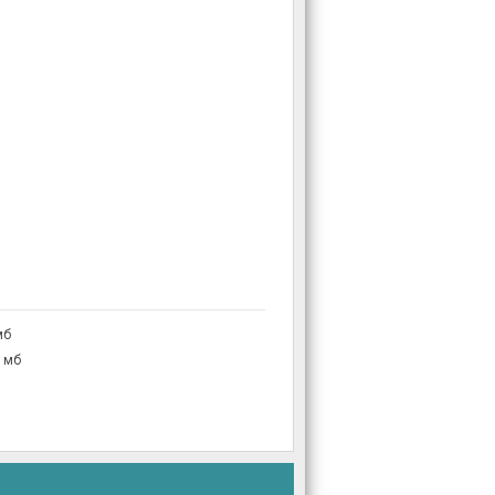
мб
1мб