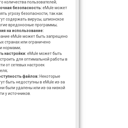
о количества пользователей;
очная безопасность:
eMule может
ять угрозу безопасности, так как
ут содержать вирусы, шпионское
угие вредоносные программы;
ия на использование:
ание eMule может быть запрещено
ых странах или ограничено
и нормами;
ь настройки:
eMule может быть
строить для оптимальной работы в
ти от сетевых настроек
еля;
оступность файлов:
Некоторые
ут быть недоступны в eMule из-за
 они были удалены или из-за низкой
ти у источников.