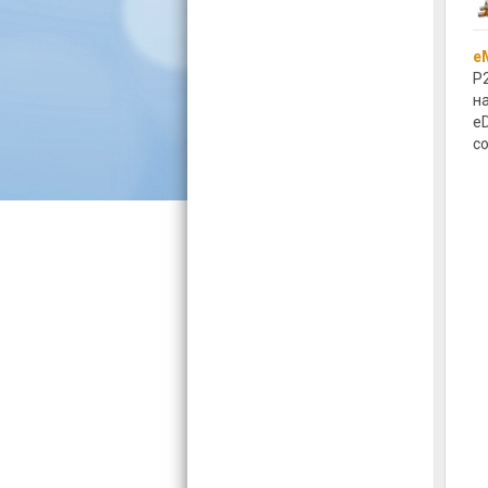
e
P
н
e
с