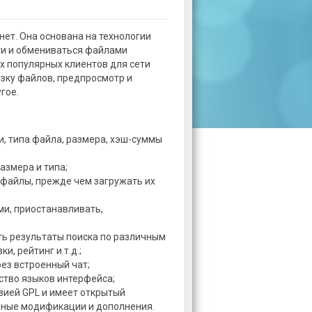
ет. Она основана на технологии
ети и обмениваться файлами
х популярных клиентов для сети
зку файлов, предпросмотр и
гое.
и, типа файла, размера, хэш-суммы
азмера и типа;
файлы, прежде чем загружать их
ми, приостанавливать,
ть результаты поиска по различным
и, рейтинг и т.д.;
ез встроенный чат;
тво языков интерфейса;
зией GPL и имеет открытый
чные модификации и дополнения.