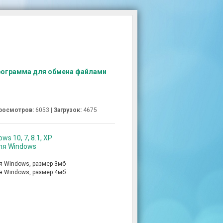
программа для обмена файлами
росмотров:
6053 |
Загрузок:
4675
s 10, 7, 8.1, XP
для Windows
я Windows, размер 3мб
я Windows, размер 4мб