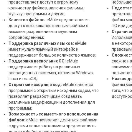
предоставляет доступ к огромному
небольшог
количеству файлов, включая фильмы,
Недостат
музыку, программы и другие;
представл
Качество файлов:
eMule предоставляет
файлы мог
доступ к высококачественным файлам с
ПО или др
высоким разрешением и звуковым
Ограничен
сопровождением;
Использов
Поддержка различных языков:
eMule
в некотор
имеет мультиязычный интерфейс и
правовым
поддерживает большое количество языков;
Сложност
Поддержка нескольких ОС:
eMule
сложно на
поддерживает работу на различных
зависимос
операционных системах, включая Windows,
пользоват
Linux и macOS;
Низкая д
Открытый исходный код:
eMule является
файлы мог
программой с открытым исходным кодом, что
того, что
позволяет разработчикам создавать
доступнос
различные модификации и дополнения для
программы;
Возможность совместного использования
файлов:
eMule позволяет делиться файлами
с другими пользователями и предоставлять
доступ к файлам через ссылки или