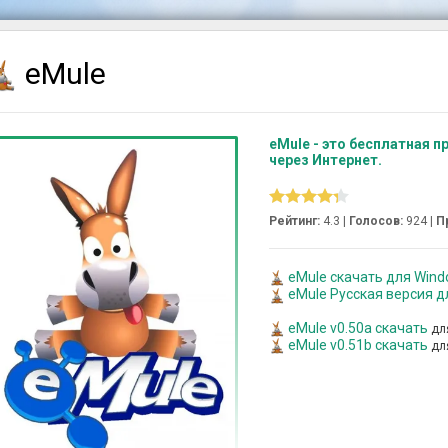
eMule
eMule - это бесплатная 
через Интернет.
Рейтинг:
4.3 |
Голосов:
924
|
П
eMule скачать для Window
eMule Русская версия 
eMule v0.50a скачать
дл
eMule v0.51b скачать
дл