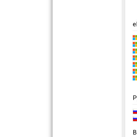
e
Р
В