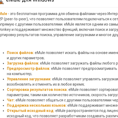
Mule
- это бесплатная программа для обмена файлами через Интерн
2P (peer-to-peer), что позволяет пользователям подключаться к с
апрямую с другими пользователями. eMule является одним из самы
Donkey и поддерживает множество функций, включая поиск и загру
ортировку результатов поиска, управление загрузками и многое дру
Поиск файлов:
eMule позволяет искать файлы на основе имен
и других параметров;
Загрузка файлов:
eMule позволяет загружать файлы любого р
Предпросмотр файлов:
eMule позволяет предпросматривать 
на компьютер;
Управление загрузками:
eMule позволяет управлять загрузка
возобновлять и отменять их в любое время;
Сортировка результатов поиска:
eMule позволяет сортирова
параметрам, таким как количество источников, скорость загрузк
Чат:
eMule позволяет общаться с другими пользователями чер
Поддержка нескольких языков:
eMule поддерживает множес
Открытый исходный код:
eMule распространяется под лицен
исходный код, что позволяет разработчикам создавать разли