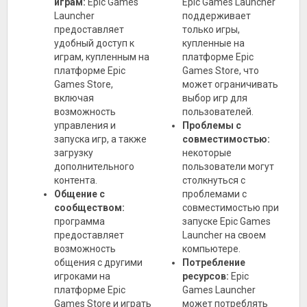
играм:
Epic Games
Epic Games Launcher
Launcher
поддерживает
предоставляет
только игры,
удобный доступ к
купленные на
играм, купленным на
платформе Epic
платформе Epic
Games Store, что
Games Store,
может ограничивать
включая
выбор игр для
возможность
пользователей.
управления и
Проблемы с
запуска игр, а также
совместимостью:
загрузку
некоторые
дополнительного
пользователи могут
контента.
столкнуться с
Общение с
проблемами с
сообществом:
совместимостью при
программа
запуске Epic Games
предоставляет
Launcher на своем
возможность
компьютере.
общения с другими
Потребление
игроками на
ресурсов:
Epic
платформе Epic
Games Launcher
Games Store и играть
может потреблять