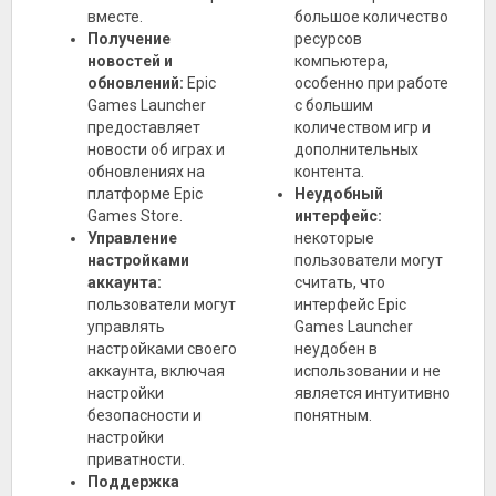
вместе.
большое количество
Получение
ресурсов
новостей и
компьютера,
обновлений:
Epic
особенно при работе
Games Launcher
с большим
предоставляет
количеством игр и
новости об играх и
дополнительных
обновлениях на
контента.
платформе Epic
Неудобный
Games Store.
интерфейс:
Управление
некоторые
настройками
пользователи могут
аккаунта:
считать, что
пользователи могут
интерфейс Epic
управлять
Games Launcher
настройками своего
неудобен в
аккаунта, включая
использовании и не
настройки
является интуитивно
безопасности и
понятным.
настройки
приватности.
Поддержка