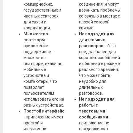
коммерческих,
соединения, и могут
государственных и
возникать проблемы
частных секторах
со связью в местах с
для связи и
плохой сетевой
координации.
связью.
Множество
Не подходит для
платформ
-
длительных
приложение
разговоров
- Zello
поддерживает
предназначен для
множество
коротких сообщений
платформ, включая
и общения в режиме
мобильные
реального времени,
устройства и
что может быть
компьютеры, что
неудобно для
позволяет
длительных
пользователям
разговоров.
использовать его на
Не подходит для
разных устройствах.
работы с
Простой интерфейс
текстовыми
- приложение имеет
сообщениями
-
простой и
приложение не
интуитивно
поддерживает