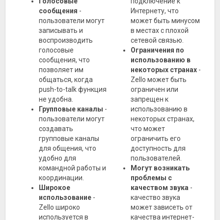
Голосовые
подключение к
сообщения
-
Интернету, что
пользователи могут
может быть минусом
записывать и
в местах с плохой
воспроизводить
сетевой связью.
голосовые
Ограничения по
сообщения, что
использованию в
позволяет им
некоторых странах
-
общаться, когда
Zello может быть
push-to-talk функция
ограничен или
не удобна.
запрещен к
Групповые каналы
-
использованию в
пользователи могут
некоторых странах,
создавать
что может
групповые каналы
ограничить его
для общения, что
доступность для
удобно для
пользователей.
командной работы и
Могут возникать
координации.
проблемы с
Широкое
качеством звука
-
использование
-
качество звука
Zello широко
может зависеть от
используется в
качества интернет-