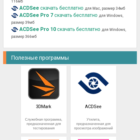
116мб
ACDSee
скачать бесплатно
для Mac, размер 34мб
ACDSee Pro 7
скачать бесплатно
для Windows,
размер 39мб
ACDSee Pro 10
скачать бесплатно
для Windows,
размер 366мб
Полезные программы
3DMark
ACDSee
Служебная программа,
Утилита,
предназначенная для
предназначенная для
тестирования
просмотра изображений
производительности
на компьютере. Помимо
процессора и
просмотра, приложение