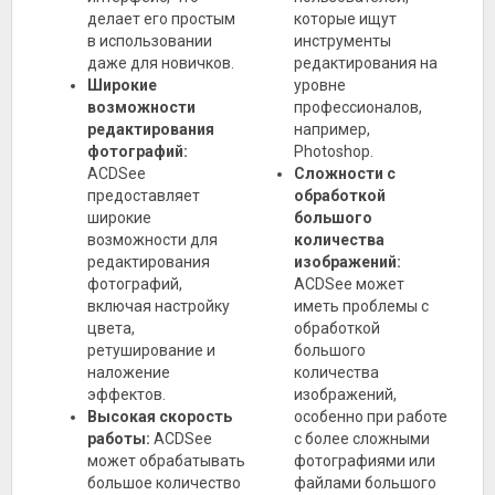
делает его простым
которые ищут
в использовании
инструменты
даже для новичков.
редактирования на
Широкие
уровне
возможности
профессионалов,
редактирования
например,
фотографий:
Photoshop.
ACDSee
Сложности с
предоставляет
обработкой
широкие
большого
возможности для
количества
редактирования
изображений:
фотографий,
ACDSee может
включая настройку
иметь проблемы с
цвета,
обработкой
ретуширование и
большого
наложение
количества
эффектов.
изображений,
Высокая скорость
особенно при работе
работы:
ACDSee
с более сложными
может обрабатывать
фотографиями или
большое количество
файлами большого