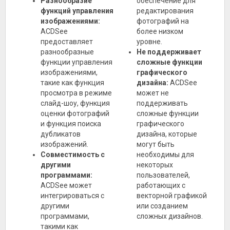
Разнообразие
обеспечение для
функций управления
редактирования
изображениями:
фотографий на
ACDSee
более низком
предоставляет
уровне.
разнообразные
Не поддерживает
функции управления
сложные функции
изображениями,
графического
такие как функция
дизайна:
ACDSee
просмотра в режиме
может не
слайд-шоу, функция
поддерживать
оценки фотографий
сложные функции
и функция поиска
графического
дубликатов
дизайна, которые
изображений.
могут быть
Совместимость с
необходимы для
другими
некоторых
программами:
пользователей,
ACDSee может
работающих с
интегрироваться с
векторной графикой
другими
или созданием
программами,
сложных дизайнов.
такими как