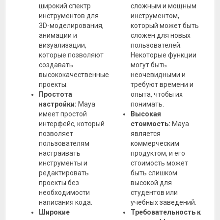
широкий спектр
сложным и мощным
инструментов для
инструментом,
3D-моделирования,
который может быть
анимации и
сложен для новых
визуализации,
пользователей.
которые позволяют
Некоторые функции
создавать
могут быть
высококачественные
неочевидными и
проекты.
требуют времени и
Простота
опыта, чтобы их
настройки:
Maya
понимать.
имеет простой
Высокая
интерфейс, который
стоимость:
Maya
позволяет
является
пользователям
коммерческим
настраивать
продуктом, и его
инструменты и
стоимость может
редактировать
быть слишком
проекты без
высокой для
необходимости
студентов или
написания кода.
учебных заведений.
Широкие
Требовательность к