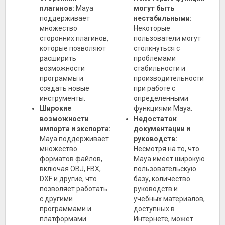
плагинов:
Maya
могут быть
поддерживает
нестабильными:
множество
Некоторые
сторонних плагинов,
пользователи могут
которые позволяют
столкнуться с
расширить
проблемами
возможности
стабильности и
программы и
производительности
создать новые
при работе с
инструменты.
определенными
Широкие
функциями Maya.
возможности
Недостаток
импорта и экспорта:
документации и
Maya поддерживает
руководств:
множество
Несмотря на то, что
форматов файлов,
Maya имеет широкую
включая OBJ, FBX,
пользовательскую
DXF и другие, что
базу, количество
позволяет работать
руководств и
с другими
учебных материалов,
программами и
доступных в
платформами.
Интернете, может