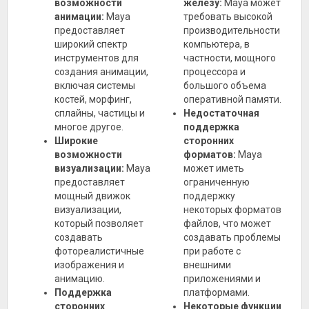
возможности
железу:
Maya может
анимации:
Maya
требовать высокой
предоставляет
производительности
широкий спектр
компьютера, в
инструментов для
частности, мощного
создания анимации,
процессора и
включая системы
большого объема
костей, морфинг,
оперативной памяти.
сплайны, частицы и
Недостаточная
многое другое.
поддержка
Широкие
сторонних
возможности
форматов:
Maya
визуализации:
Maya
может иметь
предоставляет
ограниченную
мощный движок
поддержку
визуализации,
некоторых форматов
который позволяет
файлов, что может
создавать
создавать проблемы
фотореалистичные
при работе с
изображения и
внешними
анимацию.
приложениями и
Поддержка
платформами.
сторонних
Некоторые функции