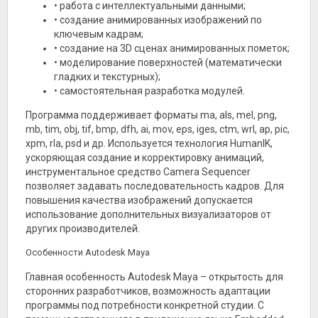
• работа с интеллектуальными данными;
• создание анимированных изображений по
ключевым кадрам;
• создание на 3D сценах анимированных пометок;
• моделирование поверхностей (математически
гладких и текстурных);
• самостоятельная разработка модулей.
Программа поддерживает форматы ma, als, mel, png,
mb, tim, obj, tif, bmp, dfh, ai, mov, eps, iges, ctm, wrl, ap, pic,
xpm, rla, psd и др. Используется технология HumanIK,
ускоряющая создание и корректировку анимаций,
инструментальное средство Camera Sequencer
позволяет задавать последовательность кадров. Для
повышения качества изображений допускается
использование дополнительных визуализаторов от
других производителей.
Особенности Autodesk Maya
Главная особенность Autodesk Maya – открытость для
сторонних разработчиков, возможность адаптации
программы под потребности конкретной студии. С