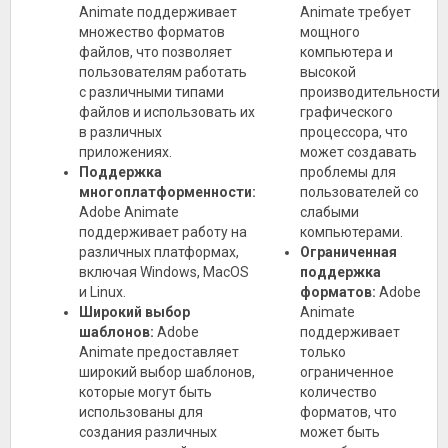
Animate поддерживает
Animate требует
множество форматов
мощного
файлов, что позволяет
компьютера и
пользователям работать
высокой
с различными типами
производительности
файлов и использовать их
графического
в различных
процессора, что
приложениях.
может создавать
Поддержка
проблемы для
многоплатформенности:
пользователей со
Adobe Animate
слабыми
поддерживает работу на
компьютерами.
различных платформах,
Ограниченная
включая Windows, MacOS
поддержка
и Linux.
форматов:
Adobe
Широкий выбор
Animate
шаблонов:
Adobe
поддерживает
Animate предоставляет
только
широкий выбор шаблонов,
ограниченное
которые могут быть
количество
использованы для
форматов, что
создания различных
может быть