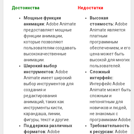
Достоинства
Недостатки
Мощные функции
Высокая
анимации:
Adobe Animate
стоимость:
Adobe
предоставляет мощные
Animate является
функции анимации,
платным
которые позволяют
программным
пользователям создавать
обеспечением, и его
высококачественные
цена может быть
анимации.
высокой для многих
Широкий выбор
пользователей.
инструментов:
Adobe
Сложный
Animate имеет широкий
интерфейс:
выбор инструментов для
Интерфейс Adobe
создания и
Animate может быть
редактирования
сложным и
анимаций, таких как
непонятным для
инструменты кисти,
новичков и людей,
карандаша, линии,
не знакомых с
фигуры, текст и другие.
программами Adobe.
Поддержка различных
Требовательность
форматов:
Adobe
к ресурсам:
Adobe