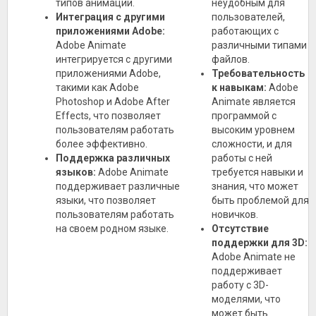
типов анимаций.
неудобным для
Интеграция с другими
пользователей,
приложениями Adobe:
работающих с
Adobe Animate
различными типами
интегрируется с другими
файлов.
приложениями Adobe,
Требовательность
такими как Adobe
к навыкам:
Adobe
Photoshop и Adobe After
Animate является
Effects, что позволяет
программой с
пользователям работать
высоким уровнем
более эффективно.
сложности, и для
Поддержка различных
работы с ней
языков:
Adobe Animate
требуется навыки и
поддерживает различные
знания, что может
языки, что позволяет
быть проблемой для
пользователям работать
новичков.
на своем родном языке.
Отсутствие
поддержки для 3D:
Adobe Animate не
поддерживает
работу с 3D-
моделями, что
может быть