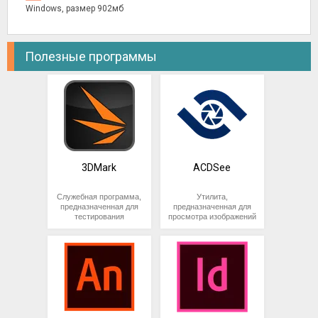
Windows, размер 902мб
Полезные программы
3DMark
ACDSee
Служебная программа,
Утилита,
предназначенная для
предназначенная для
тестирования
просмотра изображений
производительности
на компьютере. Помимо
процессора и
просмотра, приложение
видеокарты. Позволяет
может выполнять
получать подробные
функции графического
сведения о состоянии
редактора и конвертера
графической системы и
изображений.
компьютера в целом.
Ключевые
Предусматривает
особенности
возможность
программы
автоматического