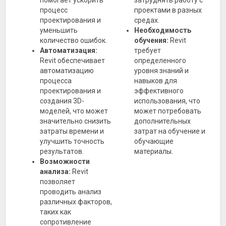
процесс
проектами в разных
проектирования и
средах.
уменьшить
Необходимость
количество ошибок.
обучения:
Revit
Автоматизация:
требует
Revit обеспечивает
определенного
автоматизацию
уровня знаний и
процесса
навыков для
проектирования и
эффективного
создания 3D-
использования, что
моделей, что может
может потребовать
значительно снизить
дополнительных
затраты времени и
затрат на обучение и
улучшить точность
обучающие
результатов.
материалы.
Возможности
анализа:
Revit
позволяет
проводить анализ
различных факторов,
таких как
сопротивление