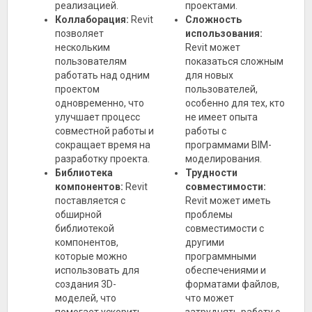
реализацией.
проектами.
Коллаборация:
Revit
Сложность
позволяет
использования:
нескольким
Revit может
пользователям
показаться сложным
работать над одним
для новых
проектом
пользователей,
одновременно, что
особенно для тех, кто
улучшает процесс
не имеет опыта
совместной работы и
работы с
сокращает время на
программами BIM-
разработку проекта.
моделирования.
Библиотека
Трудности
компонентов:
Revit
совместимости:
поставляется с
Revit может иметь
обширной
проблемы
библиотекой
совместимости с
компонентов,
другими
которые можно
программными
использовать для
обеспечениями и
создания 3D-
форматами файлов,
моделей, что
что может
помогает ускорить
затруднять работу с