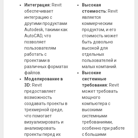
Интеграция:
Revit
Высокая
обеспечивает
стоимость:
Revit
интеграцию с
является
другими продуктами
коммерческим
Autodesk, такими как
продуктом, и его
AutoCAD, что
стоимость может
позволяет
быть довольно
пользователям
высокой для
работать с
отдельных
проектами в
пользователей и
различных форматах
малых компаний.
файлов.
Высокие
Моделирование в
системные
3D:
Revit
требования:
Revit
предоставляет
может требовать
возможность
мощного
создавать проекты в
компьютера с
трехмерной среде,
высокими
что помогает
системными
визуализировать и
требованиями,
анализировать
особенно при работе
проекты перед их
с большими