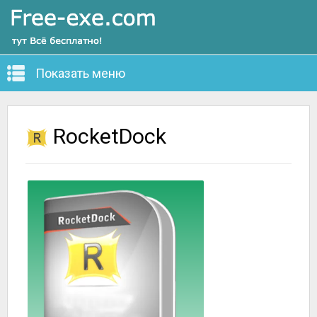
Показать меню
RocketDock