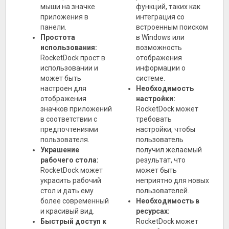
мыши на значке
функций, таких как
приложения в
интеграция со
панели.
встроенным поиском
Простота
в Windows или
использования:
возможность
RocketDock прост в
отображения
использовании и
информации о
может быть
системе.
настроен для
Необходимость
отображения
настройки:
значков приложений
RocketDock может
в соответствии с
требовать
предпочтениями
настройки, чтобы
пользователя.
пользователь
Украшение
получил желаемый
рабочего стола:
результат, что
RocketDock может
может быть
украсить рабочий
неприятно для новых
стол и дать ему
пользователей.
более современный
Необходимость в
и красивый вид.
ресурсах:
Быстрый доступ к
RocketDock может