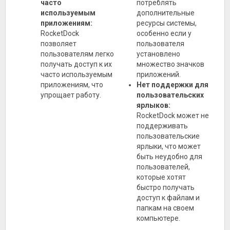
часто
потреблять
используемым
дополнительные
приложениям:
ресурсы системы,
RocketDock
особенно если у
позволяет
пользователя
пользователям легко
установлено
получать доступ к их
множество значков
часто используемым
приложений.
приложениям, что
Нет поддержки для
упрощает работу.
пользовательских
ярлыков:
RocketDock может не
поддерживать
пользовательские
ярлыки, что может
быть неудобно для
пользователей,
которые хотят
быстро получать
доступ к файлам и
папкам на своем
компьютере.