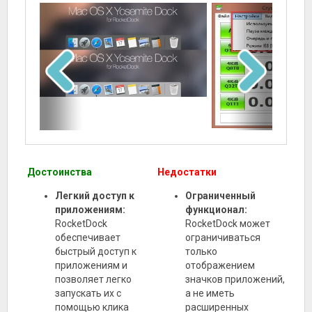
Достоинства
Недостатки
Легкий доступ к
Ограниченный
приложениям:
функционал:
RocketDock
RocketDock может
обеспечивает
ограничиваться
быстрый доступ к
только
приложениям и
отображением
позволяет легко
значков приложений,
запускать их с
а не иметь
помощью клика
расширенных