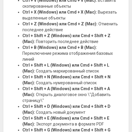
Ctrl + V (Windows) или Cmd + V (Mac):
Вставить
скопированные объекты
Ctrl + X (Windows) или Cmd + X (Mac):
Вырезать
выделенные объекты
Ctrl + Z (Windows) или Cmd + Z (Mac):
Отменить
последнее действие
Ctrl + Shift + Z (Windows) или Cmd + Shift + Z
(Mac):
Повторить последнее действие
Ctrl + B (Windows) или Cmd + B (Mac):
Переключение режима отображения базовых
линий
Ctrl + Shift + L (Windows) или Cmd + Shift + L
(Mac):
Создать маркированный список
Ctrl + Shift + N (Windows) или Cmd + Shift + N
(Mac):
Создать нумерованный список
Ctrl + Shift + A (Windows) или Cmd + Shift + A
(Mac):
Открыть диалоговое окно \"Добавить
страницу\"
Ctrl + Shift + D (Windows) или Cmd + Shift + D
(Mac):
Создать новый документ
Ctrl + Shift + E (Windows) или Cmd + Shift + E
(Mac):
Экспорт документа в формате PDF
Ctrl + Shift + G (Windows) или Cmd + Shift + G