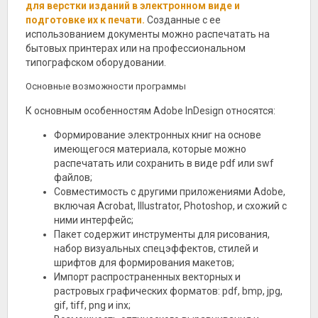
для верстки изданий в электронном виде и
подготовке их к печати.
Созданные с ее
использованием документы можно распечатать на
бытовых принтерах или на профессиональном
типографском оборудовании.
Основные возможности программы
К основным особенностям Adobe InDesign относятся:
Формирование электронных книг на основе
имеющегося материала, которые можно
распечатать или сохранить в виде pdf или swf
файлов;
Совместимость с другими приложениями Adobe,
включая Acrobat, Illustrator, Photoshop, и схожий с
ними интерфейс;
Пакет содержит инструменты для рисования,
набор визуальных спецэффектов, стилей и
шрифтов для формирования макетов;
Импорт распространенных векторных и
растровых графических форматов: pdf, bmp, jpg,
gif, tiff, png и inx;