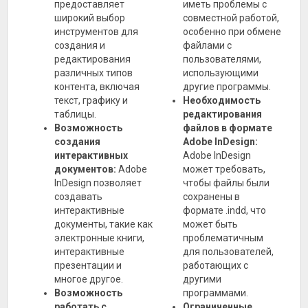
предоставляет
иметь проблемы с
широкий выбор
совместной работой,
инструментов для
особенно при обмене
создания и
файлами с
редактирования
пользователями,
различных типов
использующими
контента, включая
другие программы.
текст, графику и
Необходимость
таблицы.
редактирования
Возможность
файлов в формате
создания
Adobe InDesign:
интерактивных
Adobe InDesign
документов:
Adobe
может требовать,
InDesign позволяет
чтобы файлы были
создавать
сохранены в
интерактивные
формате .indd, что
документы, такие как
может быть
электронные книги,
проблематичным
интерактивные
для пользователей,
презентации и
работающих с
многое другое.
другими
Возможность
программами.
работать с
Ограниченные