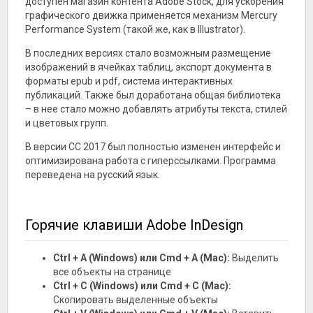
доступен магазин контента Adobe Stock, для ускорения
графического движка применяется механизм Mercury
Performance System (такой же, как в Illustrator).
В последних версиях стало возможным размещение
изображений в ячейках таблиц, экспорт документа в
форматы epub и pdf, система интерактивных
публикаций. Также был доработана общая библиотека
– в нее стало можно добавлять атрибуты текста, стилей
и цветовых групп.
В версии CC 2017 был полностью изменен интерфейс и
оптимизирована работа с гиперссылками. Программа
переведена на русский язык.
Горячие клавиши Adobe InDesign
Ctrl + A (Windows) или Cmd + A (Mac):
Выделить
все объекты на странице
Ctrl + C (Windows) или Cmd + C (Mac):
Скопировать выделенные объекты