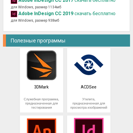
Adobe InDesign CC 2017
скачать бесплатно
для Windows, размер 1134мб
Adobe InDesign CC 2019
скачать бесплатно
для Windows, размер 938мб
Полезные программы
3DMark
ACDSee
Служебная программа,
Утилита,
предназначенная для
предназначенная для
тестирования
просмотра изображений
производительности
на компьютере. Помимо
процессора и
просмотра, приложение
видеокарты. Позволяет
может выполнять
получать подробные
функции графического
сведения о состоянии
редактора и конвертера
графической системы и
изображений.