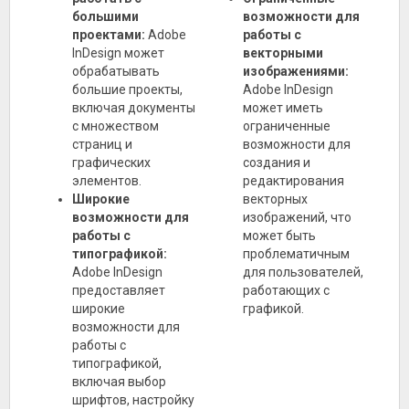
большими
возможности для
проектами:
Adobe
работы с
InDesign может
векторными
обрабатывать
изображениями:
большие проекты,
Adobe InDesign
включая документы
может иметь
с множеством
ограниченные
страниц и
возможности для
графических
создания и
элементов.
редактирования
Широкие
векторных
возможности для
изображений, что
работы с
может быть
типографикой:
проблематичным
Adobe InDesign
для пользователей,
предоставляет
работающих с
широкие
графикой.
возможности для
работы с
типографикой,
включая выбор
шрифтов, настройку