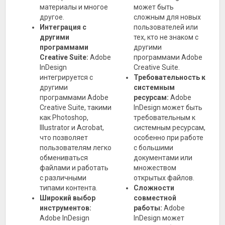
материалы и многое
может быть
другое.
сложным для новых
Интеграция с
пользователей или
другими
тех, кто не знаком с
программами
другими
Creative Suite:
Adobe
программами Adobe
InDesign
Creative Suite.
интегрируется с
Требовательность к
другими
системным
программами Adobe
ресурсам:
Adobe
Creative Suite, такими
InDesign может быть
как Photoshop,
требовательным к
Illustrator и Acrobat,
системным ресурсам,
что позволяет
особенно при работе
пользователям легко
с большими
обмениваться
документами или
файлами и работать
множеством
с различными
открытых файлов.
типами контента.
Сложности
Широкий выбор
совместной
инструментов:
работы:
Adobe
Adobe InDesign
InDesign может