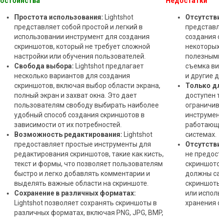
остоинства
Недостатки
Простота использования:
Lightshot
Отсутств
представляет собой простой и легкий в
представл
использовании инструмент для создания
создания 
скриншотов, который не требует сложной
некоторых
настройки или обучения пользователей.
полезными
Свобода выбора:
Lightshot предлагает
съемка ви
несколько вариантов для создания
и другие 
скриншотов, включая выбор области экрана,
Только д
полный экран и захват окна. Это дает
доступен 
пользователям свободу выбирать наиболее
ограничив
удобный способ создания скриншотов в
инструмен
зависимости от их потребностей.
работающи
Возможность редактирования:
Lightshot
системах.
предоставляет простые инструменты для
Отсутстви
редактирования скриншотов, такие как кисть,
не предос
текст и формы, что позволяет пользователям
скриншото
быстро и легко добавлять комментарии и
должны са
выделять важные области на скриншоте.
скриншоты
Сохранение в различных форматах:
или испол
Lightshot позволяет сохранять скриншоты в
хранения 
различных форматах, включая PNG, JPG, BMP,