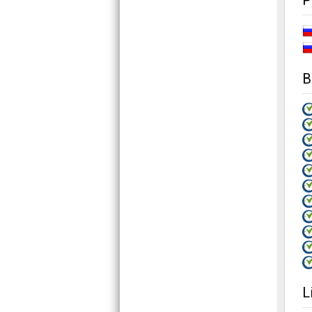
Р
В
L