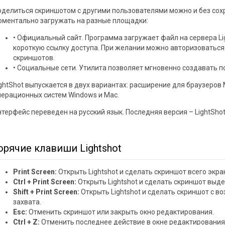
оделиться скриншотом с другими пользователями можно и без сох
оментально загружать на разные площадки:
• Официальный сайт. Программа загружает файл на сервера Li
короткую ссылку доступа. При желании можно авторизоваться 
скриншотов.
• Социальные сети. Утилита позволяет мгновенно создавать пос
ghtShot выпускается в двух вариантах: расширение для браузеров M
перационных систем Windows и Mac.
терфейс переведен на русский язык. Последняя версия – LightShot 
орячие клавиши Lightshot
Print Screen:
Открыть Lightshot и сделать скриншот всего экра
Ctrl + Print Screen:
Открыть Lightshot и сделать скриншот выде
Shift + Print Screen:
Открыть Lightshot и сделать скриншот с 
захвата.
Esc:
Отменить скриншот или закрыть окно редактирования.
Ctrl + Z:
Отменить последнее действие в окне редактирования