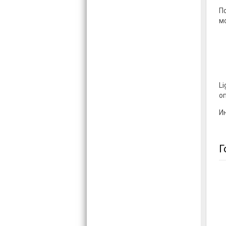
П
м
Li
о
Ин
Г