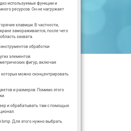
едко используемые функции и
 много ресурсов. Он не нагружает
орячие клавиши. В частности,
кране замораживается, после чего
область захвата.
 инструментов обработки:
угих элементов.
ометрических фигур, включая
ю которых можно сконцентрировать
цветов и размеров. Помимо этого
ки.
рвер и обрабатывать там с помощью
ционал.
и bmp. Для этого нужно выбрать