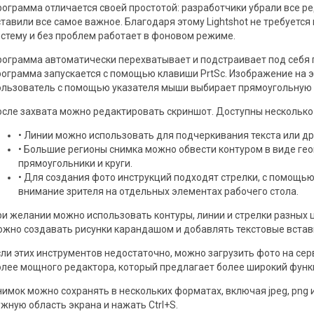
рограмма отличается своей простотой: разработчики убрали все р
ставили все самое важное. Благодаря этому Lightshot не требуется
истему и без проблем работает в фоновом режиме.
рограмма автоматически перехватывает и подстраивает под себя г
рограмма запускается с помощью клавиши PrtSc. Изображение на э
ользователь с помощью указателя мыши выбирает прямоугольную 
осле захвата можно редактировать скриншот. Доступны несколько
• Линии можно использовать для подчеркивания текста или др
• Большие регионы снимка можно обвести контуром в виде ге
прямоугольники и круги.
• Для создания фото инструкций подходят стрелки, с помощь
внимание зрителя на отдельных элементах рабочего стола.
ри желании можно использовать контуры, линии и стрелки разных 
ожно создавать рисунки карандашом и добавлять текстовые встав
сли этих инструментов недостаточно, можно загрузить фото на се
олее мощного редактора, который предлагает более широкий функ
нимок можно сохранять в нескольких форматах, включая jpeg, png 
ужную область экрана и нажать Ctrl+S.