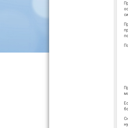
П
о
с
П
п
п
П
П
м
Е
б
С
н