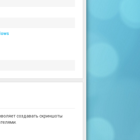
dows
воляет создавать скриншоты
ателями.