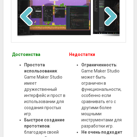
Достоинства
Недостатки
Простота
Ограниченность
:
использования
:
Game Maker Studio
Game Maker Studio
может быть
имеет
ограничен в
дружественный
функциональности,
интерфейс и прост в
особенно если
использовании для
сравнивать его с
создания простых
другими более
игр.
мощными
Быстрое создание
инструментами для
прототипов
:
разработки игр.
благодаря своей
Не очень подходит