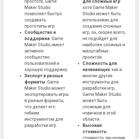
простоте, Game
для сложных игр
:
Maker Studio
хотя Game Maker
позволяет быстро
Studio может быть
создавать
использован для
прототипы игр.
создания сложных
Сообщество и
игр, он, скорее всего,
поддержка
: Game
не подойдет для
Maker Studio имеет
наиболее сложных и
активное
масштабных
сообщество
проектов.
пользователей и
Сложность для
хорошую поддержку.
начинающих
: как и
Экспорт в разные
многие другие
форматы
: Game
инструменты для
Maker Studio может
разработки игр,
экспортировать игры
Game Maker Studio
в разные форматы,
может быть
что делает его
сложным для
гибким
новичков в этой
инструментом для
области.
разработки игр.
Высокая
стоимость
:
стоимость лицензии