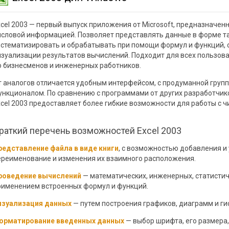
xcel 2003 — первый выпуск приложения от Microsoft, предназначен
исловой информацией. Позволяет представлять данные в форме та
истематизировать и обрабатывать при помощи формул и функций,
изуализации результатов вычислений. Подходит для всех пользова
о бизнесменов и инженерных работников.
т аналогов отличается удобным интерфейсом, с продуманной груп
ункционалом. По сравнению с программами от других разработчико
xcel 2003 предоставляет более гибкие возможности для работы с ч
раткий перечень возможностей Excel 2003
редставление файла в виде книги
, с возможностью добавления и
ереименование и изменения их взаимного расположения.
роведение вычислений
— математических, инженерных, статистич
рименением встроенных формул и функций.
изуализация данных
— путем построения графиков, диаграмм и ги
орматирование введенных данных
— выбор шрифта, его размера,