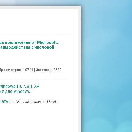
ск приложения от Microsoft,
заимодействия с числовой
Просмотров:
10746 |
Загрузок:
8582
indows 10, 7, 8.1, XP
сия для Windows
ачать
для Windows, размер 325мб