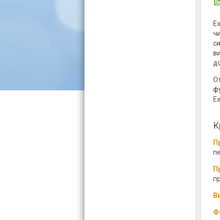
E
ч
с
в
д
О
ф
E
К
П
п
П
п
В
Ф