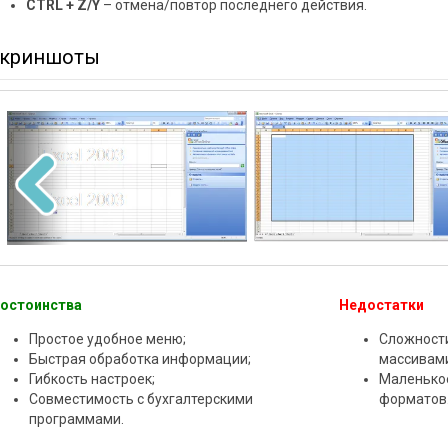
CTRL + Z/Y
– отмена/повтор последнего действия.
криншоты
остоинства
Недостатки
Простое удобное меню;
Сложности
Быстрая обработка информации;
массивами
Гибкость настроек;
Маленько
Совместимость с бухгалтерскими
форматов
программами.