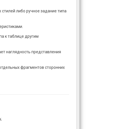
 стилей либо ручное задание типа
еристиками.
па к таблице другим
ет наглядность представления
 отдельных фрагментов сторонних
;