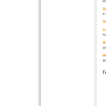
и
О
и
П
С
п
Ф
д
И
д
Г