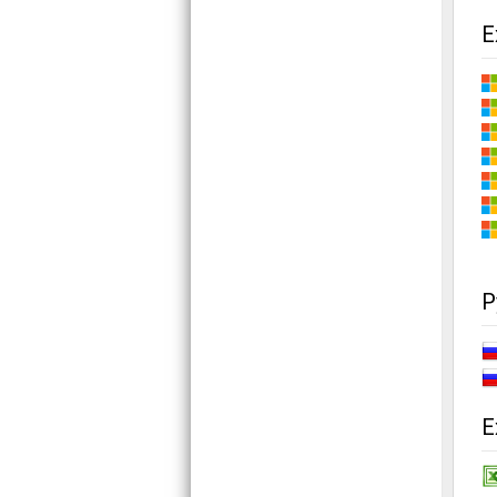
E
Р
E