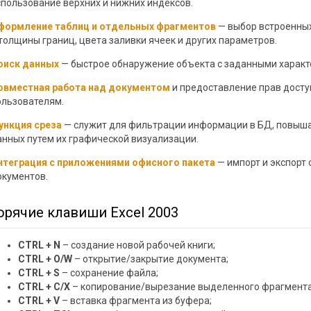
спользование верхних и нижних индексов.
формление таблиц и отдельных фрагментов
— выбор встроенных
 толщины границ, цвета заливки ячеек и других параметров.
оиск данных
— быстрое обнаружение объекта с заданными характ
овместная работа над документом
и предоставление прав досту
ользователям.
ункция среза
— служит для фильтрации информации в БД, повыша
анных путем их графической визуализации.
нтеграция с приложениями офисного пакета
— импорт и экспорт
окументов.
орячие клавиши Excel 2003
CTRL + N
– создание новой рабочей книги;
CTRL + O/W
– открытие/закрытие документа;
CTRL + S
– сохранение файла;
CTRL + C/X
– копирование/вырезание выделенного фрагмента
CTRL + V
– вставка фрагмента из буфера;