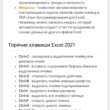
проанализировать тренды и сезонность.
Макросы
- позволяют автоматизировать
повторяющиеся задачи, записав серию команд в
VBA (язык программирования для Excel).
Например, можно написать макрос, который
автоматически создаст отчет по продажам на
основе данных из другого файла Excel.
Горячие клавиши Excel 2021
Ctrl+C
- скопировать выделенную ячейку или
диапазон ячеек.
Ctrl+V
- вставить содержимое буфера обмена в
выделенные ячейки.
Ctrl+Z
- отменить последнее действие.
Ctrl+B
- выделить ячейки жирным шрифтом.
Ctrl+U
- выделить ячейки подчеркиванием.
Ctrl+I
- выделить ячейки курсивом.
Ctrl+A
- выделить все ячейки в таблице.
Ctrl+F
- открыть диалог поиска.
Ctrl+H
- открыть диалог замены.