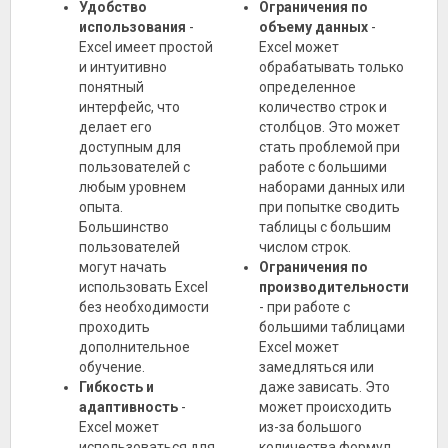
Удобство
Ограничения по
использования
-
объему данных
-
Excel имеет простой
Excel может
и интуитивно
обрабатывать только
понятный
определенное
интерфейс, что
количество строк и
делает его
столбцов. Это может
доступным для
стать проблемой при
пользователей с
работе с большими
любым уровнем
наборами данных или
опыта.
при попытке сводить
Большинство
таблицы с большим
пользователей
числом строк.
могут начать
Ограничения по
использовать Excel
производительности
без необходимости
- при работе с
проходить
большими таблицами
дополнительное
Excel может
обучение.
замедляться или
Гибкость и
даже зависать. Это
адаптивность
-
может происходить
Excel может
из-за большого
использоваться для
количества формул