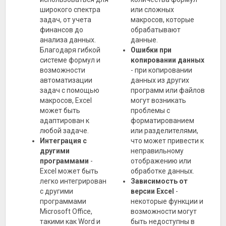
широкого спектра
или сложных
задач, от учета
макросов, которые
финансов до
обрабатывают
анализа данных.
данные.
Благодаря гибкой
Ошибки при
системе формул и
копировании данных
возможности
- при копировании
автоматизации
данных из других
задач с помощью
программ или файлов
макросов, Excel
могут возникать
может быть
проблемы с
адаптирован к
форматированием
любой задаче.
или разделителями,
Интеграция с
что может привести к
другими
неправильному
программами
-
отображению или
Excel может быть
обработке данных.
легко интегрирован
Зависимость от
с другими
версии Excel
-
программами
некоторые функции и
Microsoft Office,
возможности могут
такими как Word и
быть недоступны в