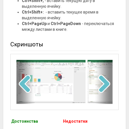
Ctrl+Shift+;
- вставить текущую дату в
выделенную ячейку.
Ctrl+Shift+:
- вставить текущее время в
выделенную ячейку.
Ctrl+PageUp
и
Ctrl+PageDown
- переключаться
между листами в книге.
Скриншоты
Достоинства
Недостатки