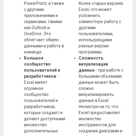
PowerPoint, а также
более старых версиях
с другими
Excel, что может
приложениями и
усложнить
сервисами, такими
совместную работу с
как Outlook и
другими
OneDrive. Это
пользователями,
облегчает обмен
использующими
данными и работу в
разные версии
команде.
программы.
Большое
Сложность
сообщество
визуализации
пользователей и
данных
- при работе с
разработчиков
-
большими объемами
Excel имеет
данных может быть
огромное
сложно
сообщество
визуализировать
пользователей и
данные в Excel.
разработчиков,
Несмотря на то, что
которые создают и
Excel предоставляет
делают доступными
множество
множество
инструментов для
дополнительных
создания диаграмм и