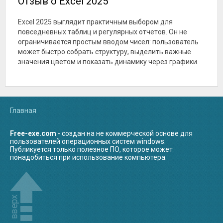
Отзыв о Excel 2025
отчетов и материалов с
современных
упрощают работу над
таблицами,
документов с
документами, которые
изображениями и
комментариями,
проходят несколько
Excel 2025 выглядит практичным выбором для
сносками.
ссылками и сложной
этапов согласования.
повседневных таблиц и регулярных отчетов. Он не
структурой.
В этой версии упор
ограничивается простым вводом чисел: пользователь
сделан на аккуратное
оформление, быстрый
может быстро собрать структуру, выделить важные
доступ к шаблонам и
значения цветом и показать динамику через графики.
удобное
рецензирование.
Пользователь может
собирать документ из
готовых стилей,
проверять структуру,
оставлять комментарии,
Главная
сравнивать правки и
сохранять результат в
популярных форматах,
включая DOCX и PDF.
Free-exe.com
- создан на не коммерческой основе для
пользователей операционных систем windows.
Публикуется только полезное ПО, которое может
понадобиться при использование компьютера.