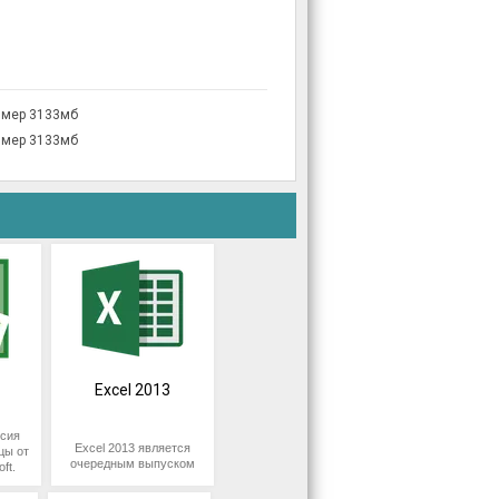
змер 3133мб
змер 3133мб
Excel 2013
сия
Excel 2013 является
цы от
очередным выпуском
ft.
приложения для
для
профессиональной
етов