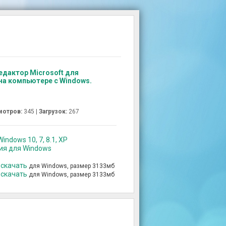
едактор Microsoft для
на компьютере с Windows.
мотров:
345 |
Загрузок:
267
indows 10, 7, 8.1, XP
сия для Windows
 скачать
для Windows, размер 3133мб
 скачать
для Windows, размер 3133мб