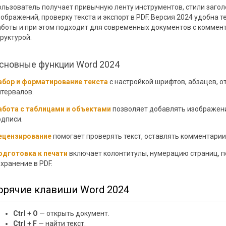
ользователь получает привычную ленту инструментов, стили загол
ображений, проверку текста и экспорт в PDF. Версия 2024 удобна т
аботы и при этом подходит для современных документов с коммен
руктурой.
сновные функции Word 2024
абор и форматирование текста
с настройкой шрифтов, абзацев, о
нтервалов.
абота с таблицами и объектами
позволяет добавлять изображени
одписи.
ецензирование
помогает проверять текст, оставлять комментарии
одготовка к печати
включает колонтитулы, нумерацию страниц, п
хранение в PDF.
орячие клавиши Word 2024
Ctrl + O
— открыть документ.
Ctrl + F
— найти текст.