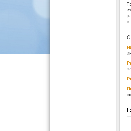
П
из
р
ст
О
Н
и
Р
п
Р
П
со
Г