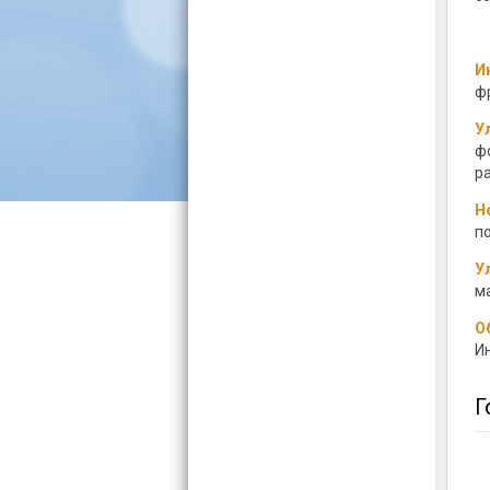
И
ф
У
ф
р
Н
п
У
м
О
И
Г