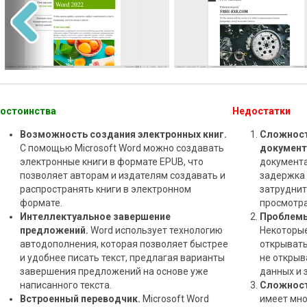
остоинства
Недостатки
Возможность создания электронных книг.
Сложност
С помощью Microsoft Word можно создавать
документ
электронные книги в формате EPUB, что
документа
позволяет авторам и издателям создавать и
задержка 
распространять книги в электронном
затруднит
формате.
просмотра
Интеллектуальное завершение
Проблемы
предложений.
Word использует технологию
Некоторы
автодополнения, которая позволяет быстрее
открывать
и удобнее писать текст, предлагая варианты
не открыв
завершения предложений на основе уже
данных и 
написанного текста.
Сложност
Встроенный переводчик.
Microsoft Word
имеет мно