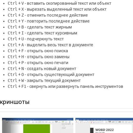
Ctrl
+
V
- вставить скопированный текст или объект
Ctrl
+
X
- вырезать выделенный текст или объект
Ctrl
+
Z
- отменить последнее действие
Ctrl
+
Y
- повторить последнее действие
Ctrl
+
B
- сделать текст жирным
Ctrl
+
I
- сделать текст курсивным
Ctrl
+
U
- подчеркнуть текст
Ctrl
+
A
- выделить весь текст в документе
Ctrl
+
F
- открыть окно поиска
Ctrl
+
H
- открыть окно замены
Ctrl
+
P
- открыть окно печати
Ctrl
+
N
- создать новый документ
Ctrl
+
O
- открыть существующий документ
Ctrl
+
W
- закрыть текущий документ
Ctrl
+
F1
- свернуть или развернуть панель инструментов
криншоты