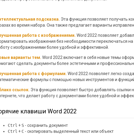
нтеллектуальная подсказка.
Эта функция позволяет получать ко
разах во время набора. Она также предлагает варианты исправле
лучшенная работа с изображениями.
Word 2022 позволяет добавл
орматировать изображения без необходимости переключаться на 
аботу с изображениями более удобной и эффективной.
овые варианты тем.
Word 2022 включает в себя новые темы офор
омогают сделать документы более эстетичными и профессиональ
лучшенная работа с формулами.
Word 2022 позволяет легко созд
атематические формулы с помощью новых инструментов и функци
блако ссылок.
Эта функция позволяет быстро добавлять ссылки н
нтернете, что делает работу с документами более удобной и эффек
орячие клавиши Word 2022
Ctrl
+
S
- сохранить документ
Ctrl
+
C
- скопировать выделенный текст или объект