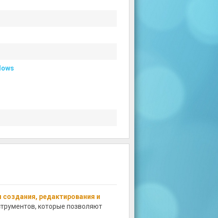
dows
я создания, редактирования и
струментов, которые позволяют