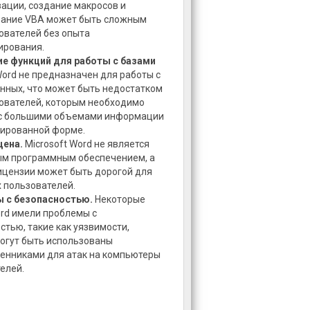
ации, создание макросов и
вание VBA может быть сложным
ователей без опыта
ирования.
ие функций для работы с базами
ord не предназначен для работы с
нных, что может быть недостатком
ователей, которым необходимо
 с большими объемами информации
рированной форме.
цена.
Microsoft Word не является
ым программным обеспечением, а
ицензии может быть дорогой для
 пользователей.
 с безопасностью.
Некоторые
rd имели проблемы с
стью, такие как уязвимости,
огут быть использованы
енниками для атак на компьютеры
елей.