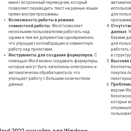
имеет встроенный переводчик, который
автоматиз
позволяет переводить текст на разные языки
использо
прямо внутри программы.
для польз
Возможность работы в режиме
программ
совместной работы.
Word позволяет
Отсутств
нескольким пользователям работать над
данных.
W
одним и тем же документом одновременно,
базами да
что упрощает коллаборацию и совместную
для польз
работу над проектами.
работать
Инструменты для создания формуляров.
С
в структу
помощью Word можно создавать формуляры,
Высокая 
которые могут быть заполнены электронно и
бесплатн
автоматически обрабатываться, что
покупка л
упрощает работу с большим количеством
некоторых
данных.
Проблемы
версии Wo
безопасно
которые м
злоумышл
пользоват