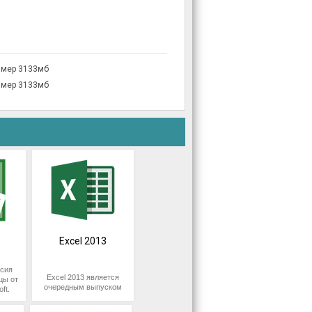
змер 3133мб
змер 3133мб
Excel 2013
сия
Excel 2013 является
цы от
очередным выпуском
ft.
приложения для
для
профессиональной
етов