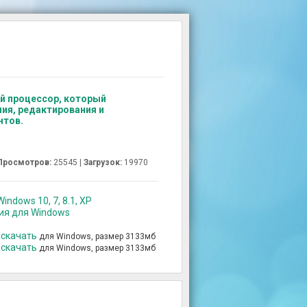
ый процессор, который
ия, редактирования и
нтов.
Просмотров:
25545 |
Загрузок:
19970
indows 10, 7, 8.1, XP
сия для Windows
 скачать
для Windows, размер 3133мб
 скачать
для Windows, размер 3133мб