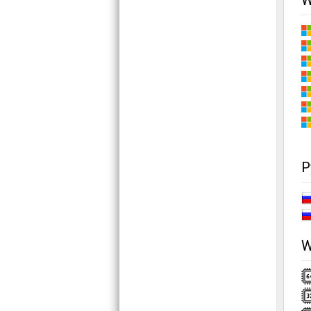
W
Р
W