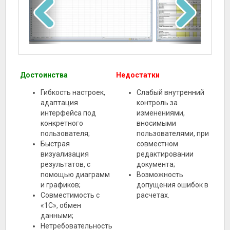
Достоинства
Недостатки
Гибкость настроек,
Слабый внутренний
адаптация
контроль за
интерфейса под
изменениями,
конкретного
вносимыми
пользователя;
пользователями, при
Быстрая
совместном
визуализация
редактировании
результатов, с
документа;
помощью диаграмм
Возможность
и графиков;
допущения ошибок в
Совместимость с
расчетах.
«1С», обмен
данными;
Нетребовательность