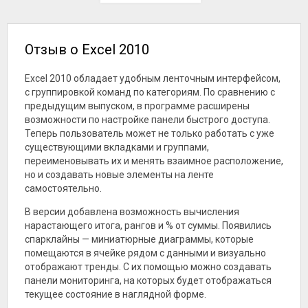
документов в Windows.
государственных
экспорт в PDF. Версия
содержание и
Программа подходит
учреждениях и
2024 удобна тем, что
подготовить файл к
для курсовых работ,
общественных
сохраняет знакомую
печати. Встроенные
деловой переписки,
организациях.
логику работы и при
инструменты проверки
договоров, инструкций,
этом подходит для
и рецензирования
Отзыв о Excel 2010
отчетов и материалов с
современных
упрощают работу над
таблицами,
документов с
документами, которые
изображениями и
комментариями,
проходят несколько
Excel 2010 обладает удобным ленточным интерфейсом,
сносками.
ссылками и сложной
этапов согласования.
с группировкой команд по категориям. По сравнению с
структурой.
В этой версии упор
предыдущим выпуском, в программе расширены
сделан на аккуратное
оформление, быстрый
возможности по настройке панели быстрого доступа.
доступ к шаблонам и
Теперь пользователь может не только работать с уже
удобное
рецензирование.
существующими вкладками и группами,
Пользователь может
переименовывать их и менять взаимное расположение,
собирать документ из
готовых стилей,
но и создавать новые элементы на ленте
проверять структуру,
самостоятельно.
оставлять комментарии,
сравнивать правки и
В версии добавлена возможность вычисления
сохранять результат в
популярных форматах,
нарастающего итога, рангов и % от суммы. Появились
включая DOCX и PDF.
спарклайны — миниатюрные диаграммы, которые
помещаются в ячейке рядом с данными и визуально
отображают тренды. С их помощью можно создавать
панели мониторинга, на которых будет отображаться
текущее состояние в наглядной форме.