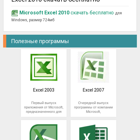
Microsoft Excel 2010
скачать бесплатно
для
Windows, размер 724мб
Полезные программы
Excel 2003
Excel 2007
Первый выпуск
Очередной выпуск
приложения от Microsoft,
программы от компании
предназначенного для
Microsoft,
взаимодействия с
предназначенной для
числовой информацией.
работы с табличными
Позволяет
данными. Обеспечивает
представлять данные в
ускоренную обработку
форме таблицы,
больших массивов
группировать их,
информации, помогает