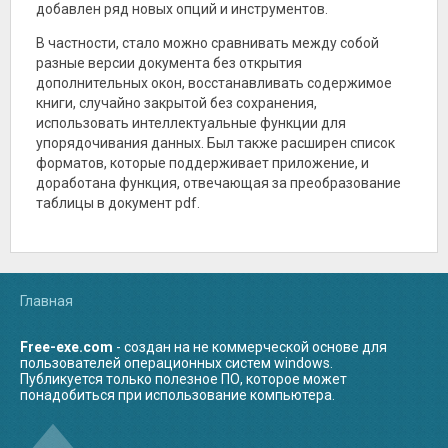
добавлен ряд новых опций и инструментов.
собирать документ из
готовых стилей,
проверять структуру,
В частности, стало можно сравнивать между собой
оставлять комментарии,
разные версии документа без открытия
сравнивать правки и
дополнительных окон, восстанавливать содержимое
сохранять результат в
популярных форматах,
книги, случайно закрытой без сохранения,
включая DOCX и PDF.
использовать интеллектуальные функции для
упорядочивания данных. Был также расширен список
форматов, которые поддерживает приложение, и
доработана функция, отвечающая за преобразование
таблицы в документ pdf.
Главная
Free-exe.com
- создан на не коммерческой основе для
пользователей операционных систем windows.
Публикуется только полезное ПО, которое может
понадобиться при использование компьютера.