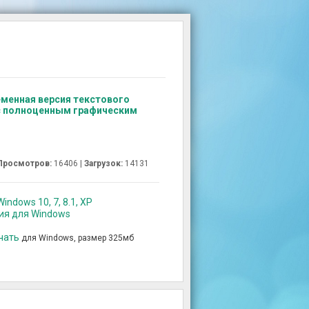
еменная версия текстового
 с полноценным графическим
Просмотров:
16406 |
Загрузок:
14131
indows 10, 7, 8.1, XP
сия для Windows
ачать
для Windows, размер 325мб