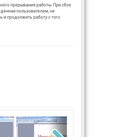
ного прерывания работы. При сбое
денная пользователем, не
ь и продолжить работу с того