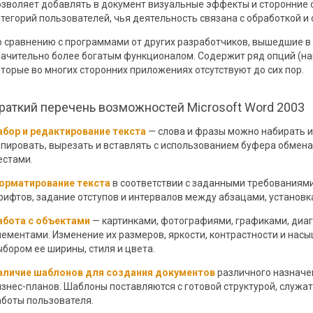
озволяет добавлять в документ визуальные эффекты и сторонние 
атегорий пользователей, чья деятельность связана с обработкой 
о сравнению с программами от других разработчиков, вышедшие в 
начительно более богатым функционалом. Содержит ряд опций (на
оторые во многих сторонних приложениях отсутствуют до сих пор.
раткий перечень возможностей Microsoft Word 2003
абор и редактирование текста
— слова и фразы можно набирать и
опировать, вырезать и вставлять с использованием буфера обмен
естами.
орматирование текста
в соответствии с заданными требованиями
рифтов, задание отступов и интервалов между абзацами, установк
абота с объектами
— картинками, фотографиями, графиками, диа
лементами. Изменение их размеров, яркости, контрастности и нас
ыбором ее ширины, стиля и цвета.
аличие шаблонов для создания документов
различного назначен
изнес-планов. Шаблоны поставляются с готовой структурой, служат
аботы пользователя.