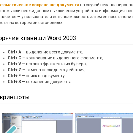
втоматическое сохранение документа
на случай незапланирован
истемы или неожиданном выключении устройства информация, вве
даляется — у пользователя есть возможность затем ее восстановит
ста, на котором он остановился.
орячие клавиши Word 2003
Ctrl+ A
— выделение всего документа;
Ctrl+ C
— копирование выделенного фрагмента;
Ctrl+ V
— вставка фрагмента из буфера;
Ctrl+ Z
— отмена последнего действия;
Ctrl+ F
— поиск по документу;
Ctrl+ S
— сохранение документа.
криншоты