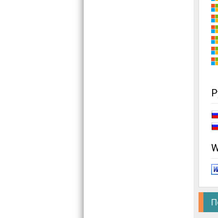
Р
W
П