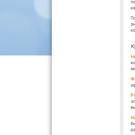
п
к
П
з
к
К
Н
к
м
Ф
ш
Р
э
в
Н
б
р