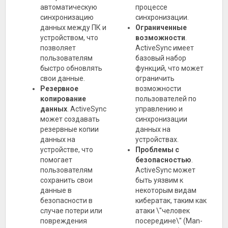
автоматическую
процессе
синхронизацию
синхронизации.
данных между ПК и
Ограниченные
устройством, что
возможности
.
позволяет
ActiveSync имеет
пользователям
базовый набор
быстро обновлять
функций, что может
свои данные.
ограничить
Резервное
возможности
копирование
пользователей по
данных
. ActiveSync
управлению и
может создавать
синхронизации
резервные копии
данных на
данных на
устройствах.
устройстве, что
Проблемы с
помогает
безопасностью
.
пользователям
ActiveSync может
сохранить свои
быть уязвим к
данные в
некоторым видам
безопасности в
кибератак, таким как
случае потери или
атаки \"человек
повреждения
посередине\" (Man-