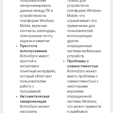
пользователям
только для
синхронизировать
устройств на
данные между ПК и
платформе Windows
устройством на
Mobile, что
платформе Windows
ограничивает его
Mobile, включая
применение для
контакты, календарь,
пользователей,
электронную почту,
использующих
задачи и заметки.
другие
Простота
операционные
использования
.
системы мобильных
ActiveSync имеет
устройств.
простой и
Проблемы с
интуитивно
совместимостью
.
понятный интерфейс,
ActiveSync может
который облегчает
иметь проблемы с
пользователям
совместимостью с
работу с
некоторыми
программой.
версиями
Автоматическая
операционной
синхронизация
.
системы Windows,
ActiveSync может
что может привести
настроить
к ошибкам в