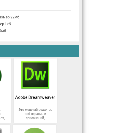
азмер 22мб
ер 1кб
10мб
Adobe Dreamweaver
,
Это мощный редактор
я
веб-страниц и
oft,
приложений,
ет
разработанный
ть
компанией Adobe
у
Systems. Он