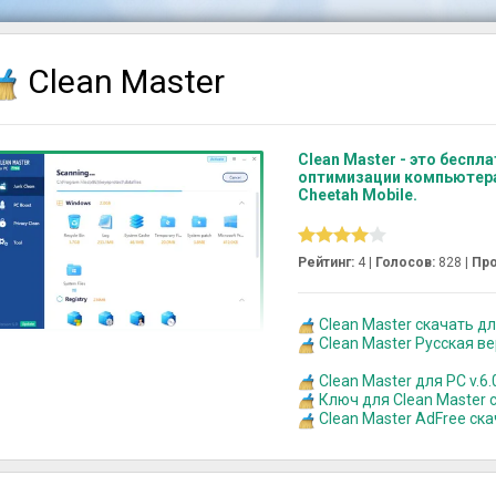
Clean Master
Clean Master - это беспл
оптимизации компьютера
Cheetah Mobile.
Рейтинг:
4 |
Голосов:
828
|
Про
Clean Master скачать для
Clean Master Русская в
Clean Master для PC v.6.
Ключ для Clean Master 
Clean Master AdFree ск