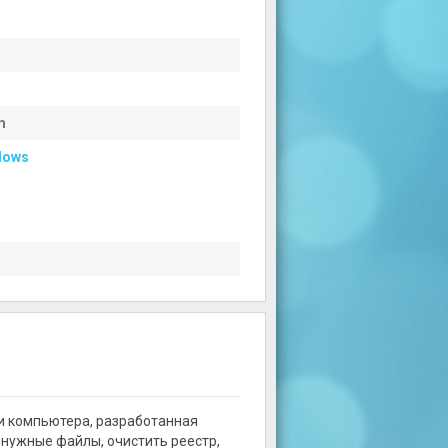
m
dows
ии компьютера, разработанная
енужные файлы, очистить реестр,