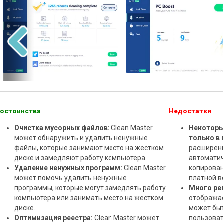
остоинства
Недостатки
Очистка мусорных файлов:
Clean Master
Некоторы
может обнаружить и удалить ненужные
только в 
файлы, которые занимают место на жестком
расширенн
диске и замедляют работу компьютера.
автоматич
Удаление ненужных программ:
Clean Master
копирован
может помочь удалить ненужные
платной в
программы, которые могут замедлять работу
Много ре
компьютера или занимать место на жестком
отображае
диске.
может быт
Оптимизация реестра:
Clean Master может
пользоват