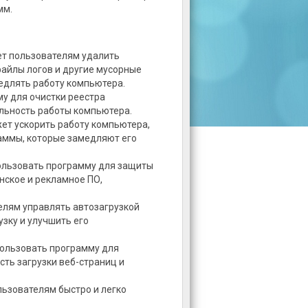
мм.
ет пользователям удалить
айлы логов и другие мусорные
медлять работу компьютера.
му для очистки реестра
льность работы компьютера.
жет ускорить работу компьютера,
аммы, которые замедляют его
пользовать программу для защиты
нское и рекламное ПО,
елям управлять автозагрузкой
узку и улучшить его
пользовать программу для
ть загрузки веб-страниц и
льзователям быстро и легко