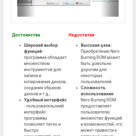
Достоинства
Недостатки
Широкий выбор
Высокая цена:
функций
-
Приобретение Nero
программа обладает
Burning ROM может
множеством
быть довольно
инструментов для
дорогим для
записи и
некоторых
копирования дисков,
пользователей.
создания образов
Сложность
дисков и т.д.;
использования:
Удобный интерфейс
Nero Burning ROM
- пользовательский
предоставляет
интерфейс
пользователю
программы
множество функций
позволяет легко и
и возможностей, что
быстро
может привести к