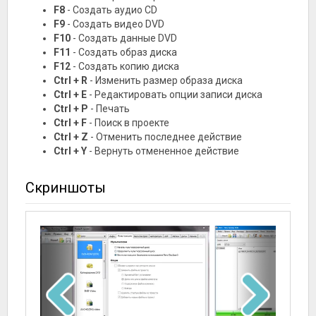
F8
- Создать аудио CD
F9
- Создать видео DVD
F10
- Создать данные DVD
F11
- Создать образ диска
F12
- Создать копию диска
Ctrl + R
- Изменить размер образа диска
Ctrl + E
- Редактировать опции записи диска
Ctrl + P
- Печать
Ctrl + F
- Поиск в проекте
Ctrl + Z
- Отменить последнее действие
Ctrl + Y
- Вернуть отмененное действие
Скриншоты