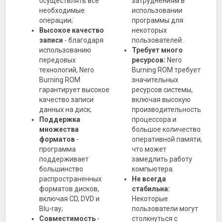
осуществлять все
затруднениям в
необходимые
использовании
операции;
программы для
Высокое качество
некоторых
записи
- благодаря
пользователей.
использованию
Требует много
передовых
ресурсов:
Nero
технологий, Nero
Burning ROM требует
Burning ROM
значительных
гарантирует высокое
ресурсов системы,
качество записи
включая высокую
данных на диск;
производительность
Поддержка
процессора и
множества
большое количество
форматов
-
оперативной памяти,
программа
что может
поддерживает
замедлить работу
большинство
компьютера.
распространенных
Не всегда
форматов дисков,
стабильна:
включая CD, DVD и
Некоторые
Blu-ray;
пользователи могут
Совместимость
-
столкнуться с