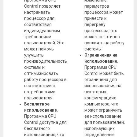
Программа CPU
изменение
Control позволяет
параметров
настраивать
процессора может
процессор для
привести к
соответствия
перегреву
индивидуальным
процессора, что
требованиям
может негативно
пользователей. Это
повлиять на работу
может помочь
системы.
улучшить
Ограничения на
производительность
использование
.
системы и
Программа CPU
оптимизировать
Control может быть
работу процессора в
ограничена для
соответствии с
использования на
потребностями
некоторых
пользователя.
конфигурациях
Бесплатное
компьютера, что
использование
.
может ограничить
Программа CPU
ее использование
Control доступна для
для пользователей,
бесплатного
использующих
использования, что
определенные