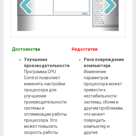
Достоинства
Недостатки
Улучшение
Риск повреждения
производительности
.
компьютера
.
Программа CPU
Изменение
Control позволяет
параметров
изменять настройки
процессора может
процессора для
привести к
улучшения
нестабильности
производительности
системы, сбоям и
системы и
другим проблемам,
оптимизации работы
что может
процессора. Это
повредить
может повысить
компьютер и
скорость работы
другие