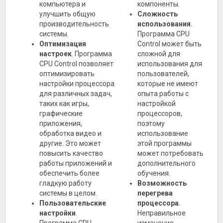
компьютера и
компоненты.
улучшить общую
Сложность
производительность
использования
.
системы.
Программа CPU
Оптимизация
Control может быть
настроек
. Программа
сложной для
CPU Control позволяет
использования для
оптимизировать
пользователей,
настройки процессора
которые не имеют
для различных задач,
опыта работы с
таких как игры,
настройкой
графические
процессоров,
приложения,
поэтому
обработка видео и
использование
другие. Это может
этой программы
повысить качество
может потребовать
работы приложений и
дополнительного
обеспечить более
обучения.
гладкую работу
Возможность
системы в целом.
перегрева
Пользовательские
процессора
.
настройки
.
Неправильное