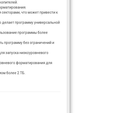
копителей.
форматирования.
секторами, что может привести к
то делает программу универсальной
ользование программы более
ать программу без ограничений и
ля запуска низкоуровневого
овневого форматирования для
мом более 2 ТБ.