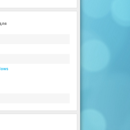
 для
dows