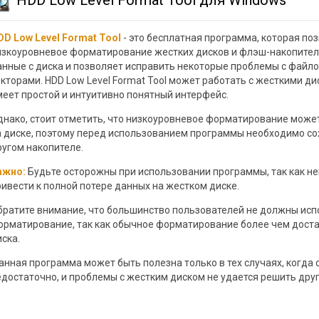
HDD Low Level Format Tool для Windows
DD Low Level Format Tool
- это бесплатная программа, которая п
изкоуровневое форматирование жестких дисков и флэш-накопителе
анные с диска и позволяет исправить некоторые проблемы с файл
екторами. HDD Low Level Format Tool может работать с жесткими д
меет простой и интуитивно понятный интерфейс.
днако, стоит отметить, что низкоуровневое форматирование может
а диске, поэтому перед использованием программы необходимо со
ругом накопителе.
ажно:
Будьте осторожны при использовании программы, так как н
ривести к полной потере данных на жестком диске.
братите внимание, что большинство пользователей не должны ис
орматирование, так как обычное форматирование более чем дост
ска.
анная программа может быть полезна только в тех случаях, когд
едостаточно, и проблемы с жестким диском не удается решить дру