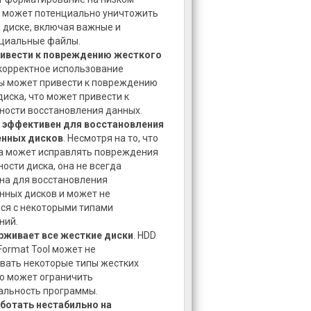
н может потенциально уничтожить
 диске, включая важные и
циальные файлы.
ивести к повреждению жесткого
екорректное использование
ы может привести к повреждению
диска, что может привести к
ости восстановления данных.
а эффективен для восстановления
нных дисков
. Несмотря на то, что
а может исправлять повреждения
ности диска, она не всегда
на для восстановления
ных дисков и может не
ся с некоторыми типами
ний.
рживает все жесткие диски
. HDD
Format Tool может не
вать некоторые типы жестких
то может ограничить
альность программы.
ботать нестабильно на