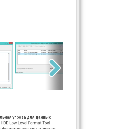
льная угроза для данных
.
 HDD Low Level Format Tool
т форматирование на низком