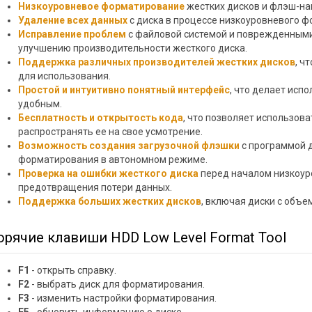
Низкоуровневое форматирование
жестких дисков и флэш-на
Удаление всех данных
с диска в процессе низкоуровневого 
Исправление проблем
с файловой системой и поврежденными 
улучшению производительности жесткого диска.
Поддержка различных производителей жестких дисков
, ч
для использования.
Простой и интуитивно понятный интерфейс
, что делает исп
удобным.
Бесплатность и открытость кода
, что позволяет использов
распространять ее на свое усмотрение.
Возможность создания загрузочной флэшки
с программой д
форматирования в автономном режиме.
Проверка на ошибки жесткого диска
перед началом низкоур
предотвращения потери данных.
Поддержка больших жестких дисков
, включая диски с объе
орячие клавиши HDD Low Level Format Tool
F1
- открыть справку.
F2
- выбрать диск для форматирования.
F3
- изменить настройки форматирования.