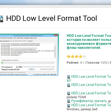
HDD Low Level Format Tool
HDD Low Level Format Too
которая позволяет поль
низкоуровневое формати
флэш-накопителей.
Рейтинг:
4.1 |
Голосов:
1692
|
HDD Low Level Format Too
XP
HDD Low Level Format T
HDD Low Level Format To
размер 753кб
Русификатор скачать
дл
HDD Low Level Format To
Windows, размер 2мб