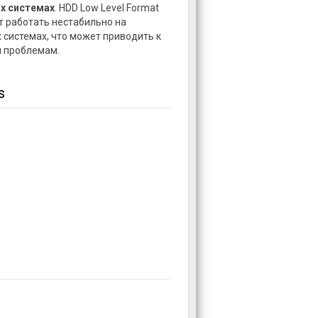
х системах
. HDD Low Level Format
т работать нестабильно на
 системах, что может приводить к
 проблемам.
s