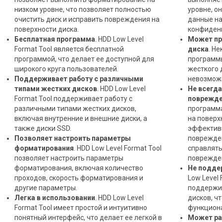
низком уровне, что позволяет полностью
уровне, о
очистить диск и исправить повреждения на
данные на
поверхности диска.
конфиден
Бесплатная программа
. HDD Low Level
Может пр
Format Tool является бесплатной
диска
. Н
программой, что делает ее доступной для
программ
широкого круга пользователей.
жесткого 
Поддерживает работу с различными
невозможн
типами жестких дисков
. HDD Low Level
Не всегд
Format Tool поддерживает работу с
поврежде
различными типами жестких дисков,
программ
включая внутренние и внешние диски, а
на поверх
также диски SSD.
эффектив
Позволяет настроить параметры
поврежден
форматирования
. HDD Low Level Format Tool
справлять
позволяет настроить параметры
поврежде
форматирования, включая количество
Не подде
проходов, скорость форматирования и
Low Level 
другие параметры.
поддержи
Легка в использовании
. HDD Low Level
дисков, ч
Format Tool имеет простой и интуитивно
функцион
понятный интерфейс, что делает ее легкой в
Может ра