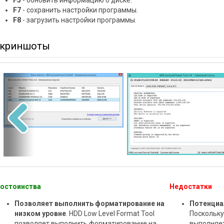
F5
- обновить информацию о диске.
F7
- сохранить настройки программы.
F8
- загрузить настройки программы.
криншоты
остоинства
Недостатки
Позволяет выполнить форматирование на
Потенциа
низком уровне
. HDD Low Level Format Tool
Поскольку
позволяет выполнить форматирование на
выполняе