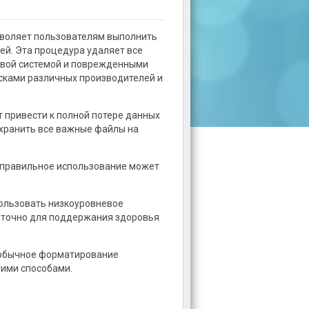
озволяет пользователям выполнить
й. Эта процедура удаляет все
овой системой и поврежденными
исками различных производителей и
 привести к полной потере данных
хранить все важные файлы на
еправильное использование может
пользовать низкоуровневое
аточно для поддержания здоровья
а обычное форматирование
гими способами.