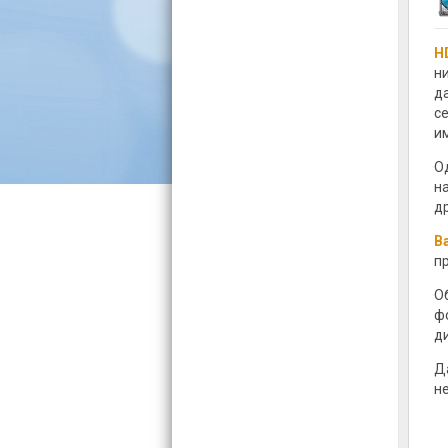
H
н
д
с
и
О
н
д
В
п
О
ф
ди
Д
н