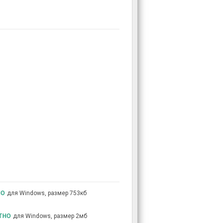
но
для Windows, размер 753кб
тно
для Windows, размер 2мб