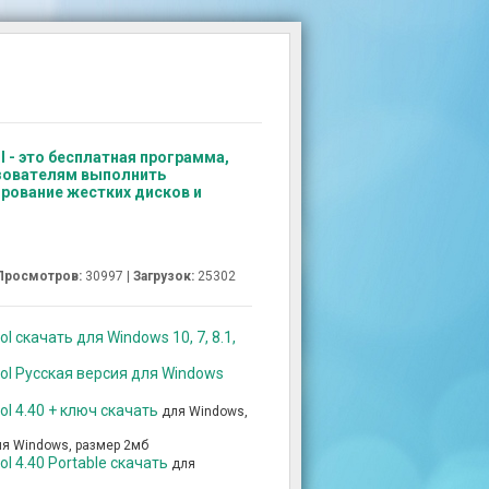
l - это бесплатная программа,
зователям выполнить
рование жестких дисков и
Просмотров:
30997 |
Загрузок:
25302
l скачать для Windows 10, 7, 8.1,
ool Русская версия для Windows
ol 4.40 + ключ скачать
для Windows,
я Windows, размер 2мб
ol 4.40 Portable скачать
для