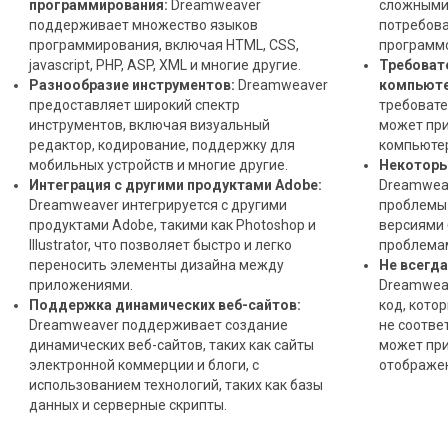
программирования:
Dreamweaver
сложными 
поддерживает множество языков
потребова
программирования, включая HTML, CSS,
программ
jаvascript, PHP, ASP, XML и многие другие.
Требоват
Разнообразие инструментов:
Dreamweaver
компьюте
предоставляет широкий спектр
требовате
инструментов, включая визуальный
может при
редактор, кодирование, поддержку для
компьютер
мобильных устройств и многие другие.
Некоторы
Интеграция с другими продуктами Adobe:
Dreamwea
Dreamweaver интегрируется с другими
проблемы 
продуктами Adobe, такими как Photoshop и
версиями 
Illustrator, что позволяет быстро и легко
проблемам
переносить элементы дизайна между
Не всегда
приложениями.
Dreamweav
Поддержка динамических веб-сайтов:
код, кото
Dreamweaver поддерживает создание
не соотве
динамических веб-сайтов, таких как сайты
может при
электронной коммерции и блоги, с
отображен
использованием технологий, таких как базы
данных и серверные скрипты.