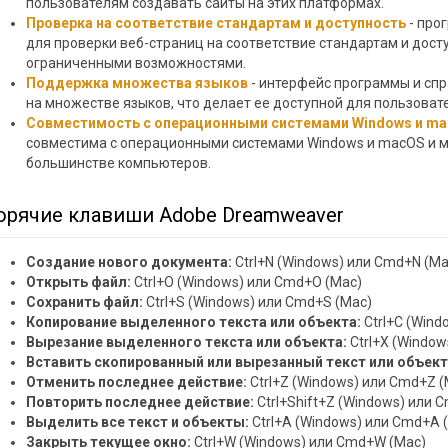
пользователям создавать сайты на этих платформах.
Проверка на соответствие стандартам и доступность
- про
для проверки веб-страниц на соответствие стандартам и дост
ограниченными возможностями.
Поддержка множества языков
- интерфейс программы и сп
на множестве языков, что делает ее доступной для пользоват
Совместимость с операционными системами Windows и m
совместима с операционными системами Windows и macOS и м
большинстве компьютеров.
орячие клавиши Adobe Dreamweaver
Создание нового документа:
Ctrl+N (Windows) или Cmd+N (Ma
Открыть файл:
Ctrl+O (Windows) или Cmd+O (Mac)
Сохранить файл:
Ctrl+S (Windows) или Cmd+S (Mac)
Копирование выделенного текста или объекта:
Ctrl+C (Wind
Вырезание выделенного текста или объекта:
Ctrl+X (Window
Вставить скопированный или вырезанный текст или объект
Отменить последнее действие:
Ctrl+Z (Windows) или Cmd+Z (
Повторить последнее действие:
Ctrl+Shift+Z (Windows) или 
Выделить все текст и объекты:
Ctrl+A (Windows) или Cmd+A 
Закрыть текущее окно:
Ctrl+W (Windows) или Cmd+W (Mac)