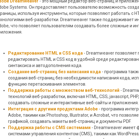
dobe Dreamweaver
- это мощный редактор веб-страниц и приложе
dobe Systems. Он предоставляет пользователю возможность созда
траницы, используя инструменты, которые позволяют работать с HTM
ехнологиями веб-разработки. Dreamweaver также поддерживает и
dobe, что позволяет пользователям создавать более сложные и ин
риложения.
Редактирование HTML и CSS кода
- Dreamweaver позволяет 
редактировать HTML и CSS код в удобной среде редактирова
синтаксиса и автодополнения кода.
Создание веб-страниц без написания кода
- программа такж
создания веб-страниц без необходимости написания кода, ис
функцию перетаскивания элементов.
Поддержка работы с множеством веб-технологий
- Dreamw
технологий веб-разработки, включая HTML, CSS, jаvascript, PHP
создавать сложные и интерактивные веб-сайты и приложения.
Интеграция с другими продуктами Adobe
- программа интег
Adobe, такими как Photoshop, Illustrator, и Acrobat, что позвол
графикой, создавать макеты веб-страниц и документы PDF.
Поддержка работы с CMS системами
- Dreamweaver имеет 
системами управления контентом (CMS), такими как WordPress, 