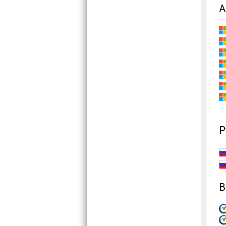
A
Р
В