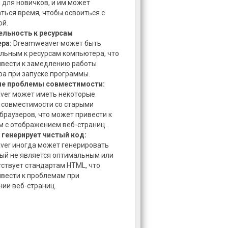
для новичков, и им может
ться время, чтобы освоиться с
ой.
ельность к ресурсам
ра:
Dreamweaver может быть
льным к ресурсам компьютера, что
вести к замедлению работы
а при запуске программы.
е проблемы совместимости:
ver может иметь некоторые
совместимости со старыми
браузеров, что может привести к
 с отображением веб-страниц.
 генерирует чистый код:
er иногда может генерировать
рый не является оптимальным или
тствует стандартам HTML, что
вести к проблемам при
ии веб-страниц.