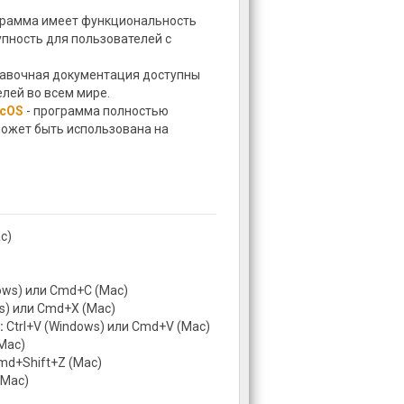
грамма имеет функциональность
упность для пользователей с
равочная документация доступны
елей во всем мире.
acOS
- программа полностью
ожет быть использована на
c)
ows) или Cmd+C (Mac)
s) или Cmd+X (Mac)
:
Ctrl+V (Windows) или Cmd+V (Mac)
Mac)
Cmd+Shift+Z (Mac)
(Mac)