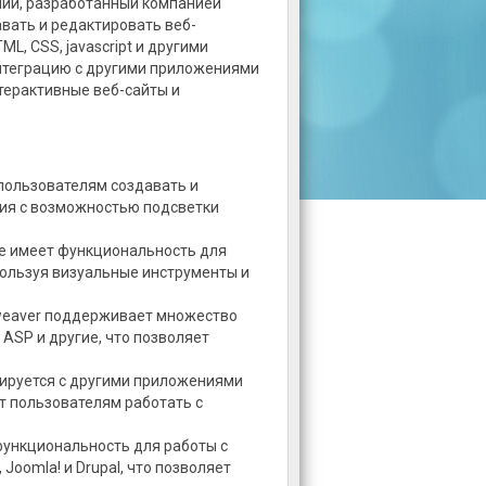
ний, разработанный компанией
вать и редактировать веб-
L, CSS, jаvascript и другими
нтеграцию с другими приложениями
терактивные веб-сайты и
пользователям создавать и
ния с возможностью подсветки
е имеет функциональность для
пользуя визуальные инструменты и
eaver поддерживает множество
, ASP и другие, что позволяет
рируется с другими приложениями
яет пользователям работать с
функциональность для работы с
Joomla! и Drupal, что позволяет