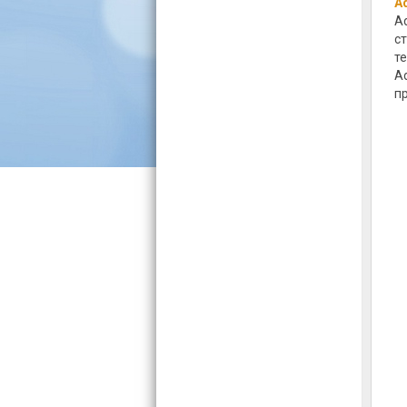
A
A
с
т
A
п