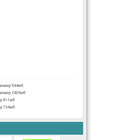
размер 944мб
размер 2459мб
ер 811мб
ер 734мб