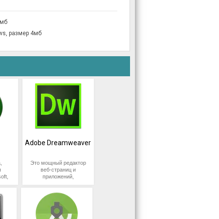
4мб
ws, размер 4мб
Adobe Dreamweaver
,
Это мощный редактор
я
веб-страниц и
oft,
приложений,
ет
разработанный
ть
компанией Adobe
у
Systems. Он
,
предоставляет
на
пользователю
теме
возможность создавать