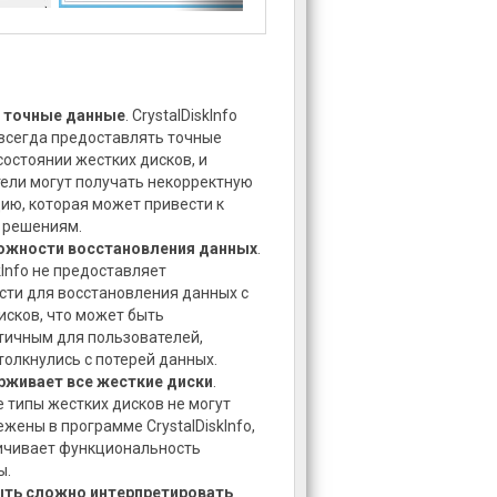
а точные данные
. CrystalDiskInfo
всегда предоставлять точные
состоянии жестких дисков, и
ели могут получать некорректную
ю, которая может привести к
 решениям.
ожности восстановления данных
.
kInfo не предоставляет
ти для восстановления данных с
исков, что может быть
ичным для пользователей,
толкнулись с потерей данных.
рживает все жесткие диски
.
 типы жестких дисков не могут
ежены в программе CrystalDiskInfo,
ичивает функциональность
ы.
ть сложно интерпретировать