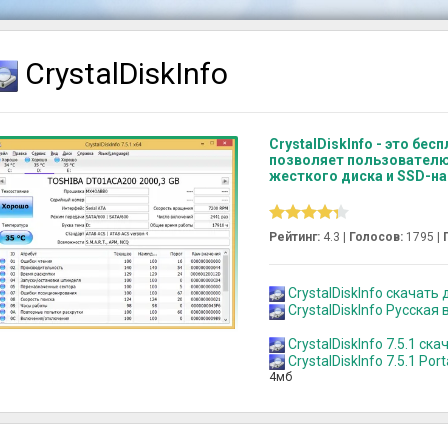
CrystalDiskInfo
CrystalDiskInfo - это бе
позволяет пользователю
жесткого диска и SSD-на
Рейтинг:
4.3 |
Голосов:
1795
|
CrystalDiskInfo скачать 
CrystalDiskInfo Русская
CrystalDiskInfo 7.5.1 ска
CrystalDiskInfo 7.5.1 Por
4мб