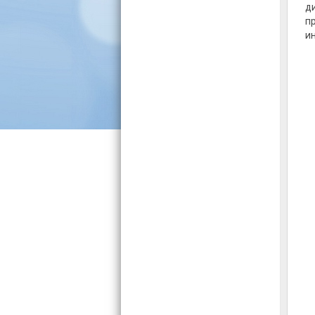
д
п
и