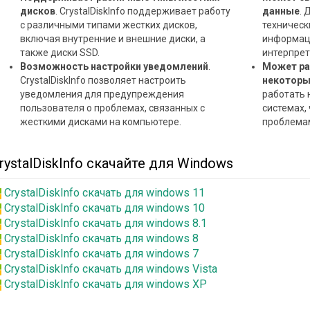
дисков
. CrystalDiskInfo поддерживает работу
данные
. 
с различными типами жестких дисков,
техническ
включая внутренние и внешние диски, а
информац
также диски SSD.
интерпрет
Возможность настройки уведомлений
.
Может ра
CrystalDiskInfo позволяет настроить
некоторы
уведомления для предупреждения
работать 
пользователя о проблемах, связанных с
системах,
жесткими дисками на компьютере.
проблема
rystalDiskInfo скачайте для Windows
CrystalDiskInfo скачать для windows 11
CrystalDiskInfo скачать для windows 10
CrystalDiskInfo скачать для windows 8.1
CrystalDiskInfo скачать для windows 8
CrystalDiskInfo скачать для windows 7
CrystalDiskInfo скачать для windows Vista
CrystalDiskInfo скачать для windows XP