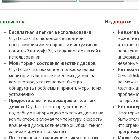
остоинства
Недостатки
Бесплатная и легкая в использовании
.
Не всегд
CrystalDiskInfo является бесплатной
может не 
программой и имеет простой и интуитивно
данные о 
понятный интерфейс, что делает ее легкой в
пользоват
использовании.
информаци
Мониторинг состояния жестких дисков
.
неверным
CrystalDiskInfo позволяет пользователям
Нет возм
мониторить состояние жестких дисков на
CrystalDis
компьютере, что позволяет быстро
возможнос
обнаружить проблемы и принять меры по их
жестких д
устранению.
проблемат
Предоставляет информацию о жестких
которые с
дисках
. CrystalDiskInfo предоставляет
Не подде
подробную информацию о жестких дисках на
Некоторые
компьютере, включая температуру, скорость
быть отсл
вращения диска, количество ошибок чтения/
что огран
записи и другие параметры.
программ
Поддерживает различные типы жестких
Может бы