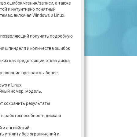
тво ошибок чтения/записи, а также
стой и интуитивно понятный
емах, включая Windows и Linux.
, позволяющий получить подробную
ия шпинделя и количества ошибок
аких как предстоящий отказ диска,
ользование программы более
ws и Linux.
ийный номер, модель,
яет сохранить результаты
ть работоспособность диска и
й и английский.
ть утилиту без ограничений и