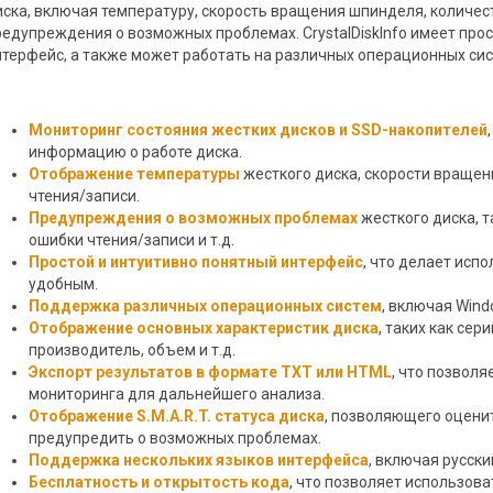
иска, включая температуру, скорость вращения шпинделя, количес
редупреждения о возможных проблемах. CrystalDiskInfo имеет про
нтерфейс, а также может работать на различных операционных сист
Мониторинг состояния жестких дисков и SSD-накопителей
информацию о работе диска.
Отображение температуры
жесткого диска, скорости вращен
чтения/записи.
Предупреждения о возможных проблемах
жесткого диска, т
ошибки чтения/записи и т.д.
Простой и интуитивно понятный интерфейс
, что делает исп
удобным.
Поддержка различных операционных систем
, включая Windo
Отображение основных характеристик диска
, таких как сер
производитель, объем и т.д.
Экспорт результатов в формате TXT или HTML
, что позвол
мониторинга для дальнейшего анализа.
Отображение S.M.A.R.T. статуса диска
, позволяющего оцени
предупредить о возможных проблемах.
Поддержка нескольких языков интерфейса
, включая русски
Бесплатность и открытость кода
, что позволяет использова