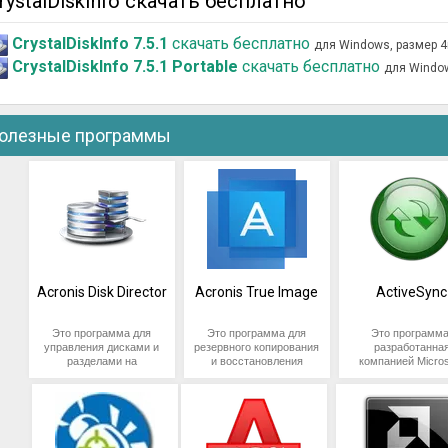
rystalDiskInfo скачать бесплатно
CrystalDiskInfo 7.5.1
скачать бесплатно
для Windows, размер 
CrystalDiskInfo 7.5.1 Portable
скачать бесплатно
для Windo
олезные программы
Acronis Disk Director
Acronis True Image
ActiveSync
Это программа для
Это программа для
Это программа
управления дисками и
резервного копирования
разработанна
разделами на
и восстановления
компанией Micros
компьютере,
данных, разработанная
которая позволя
разработанная
компанией Acronis. Она
синхронизирова
компанией Acronis. Она
позволяет
данные межд
позволяет
пользователям
устройствами
пользователям
создавать резервные
работающими 
создавать, изменять,
копии операционной
операционной сис