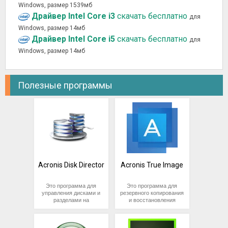
Windows, размер 1539мб
Драйвер Intel Core i3
скачать бесплатно
для
Windows, размер 14мб
Драйвер Intel Core i5
скачать бесплатно
для
Windows, размер 14мб
Полезные программы
Acronis Disk Director
Acronis True Image
Это программа для
Это программа для
управления дисками и
резервного копирования
разделами на
и восстановления
компьютере,
данных, разработанная
разработанная
компанией Acronis. Она
компанией Acronis. Она
позволяет