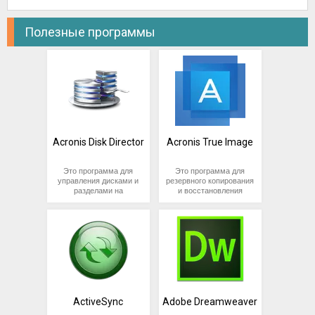
Полезные программы
Acronis Disk Director
Acronis True Image
Это программа для
Это программа для
управления дисками и
резервного копирования
разделами на
и восстановления
компьютере,
данных, разработанная
разработанная
компанией Acronis. Она
компанией Acronis. Она
позволяет
позволяет
пользователям
пользователям
создавать резервные
создавать, изменять,
копии операционной
перемещать и
системы, приложений,
объединять разделы на
настроек и данных, а
жестких дисках,
также восстанавливать
управлять файловыми
систему в случае
системами и многое
сбоев.
ActiveSync
Adobe Dreamweaver
другое.