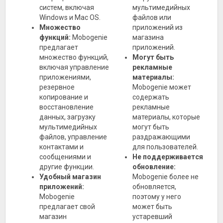
систем, включая
мультимедийных
Windows и Mac OS.
файлов или
Множество
приложений из
функций:
Mobogenie
магазина
предлагает
приложений.
множество функций,
Могут быть
включая управление
рекламные
приложениями,
материалы:
резервное
Mobogenie может
копирование и
содержать
восстановление
рекламные
данных, загрузку
материалы, которые
мультимедийных
могут быть
файлов, управление
раздражающими
контактами и
для пользователей.
сообщениями и
Не поддерживается
другие функции.
обновление:
Удобный магазин
Mobogenie более не
приложений:
обновляется,
Mobogenie
поэтому у него
предлагает свой
может быть
магазин
устаревший