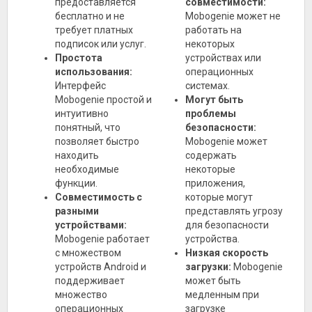
предоставляется
совместимости:
бесплатно и не
Mobogenie может не
требует платных
работать на
подписок или услуг.
некоторых
Простота
устройствах или
использования:
операционных
Интерфейс
системах.
Mobogenie простой и
Могут быть
интуитивно
проблемы
понятный, что
безопасности:
позволяет быстро
Mobogenie может
находить
содержать
необходимые
некоторые
функции.
приложения,
Совместимость с
которые могут
разными
представлять угрозу
устройствами:
для безопасности
Mobogenie работает
устройства.
с множеством
Низкая скорость
устройств Android и
загрузки:
Mobogenie
поддерживает
может быть
множество
медленным при
операционных
загрузке