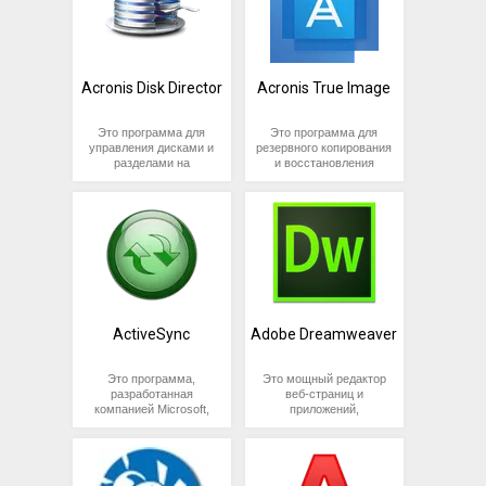
Acronis Disk Director
Acronis True Image
Это программа для
Это программа для
управления дисками и
резервного копирования
разделами на
и восстановления
компьютере,
данных, разработанная
разработанная
компанией Acronis. Она
компанией Acronis. Она
позволяет
позволяет
пользователям
пользователям
создавать резервные
создавать, изменять,
копии операционной
перемещать и
системы, приложений,
объединять разделы на
настроек и данных, а
жестких дисках,
также восстанавливать
управлять файловыми
систему в случае
системами и многое
сбоев.
ActiveSync
Adobe Dreamweaver
другое.
Это программа,
Это мощный редактор
разработанная
веб-страниц и
компанией Microsoft,
приложений,
которая позволяет
разработанный
синхронизировать
компанией Adobe
данные между
Systems. Он
устройствами,
предоставляет
работающими на
пользователю