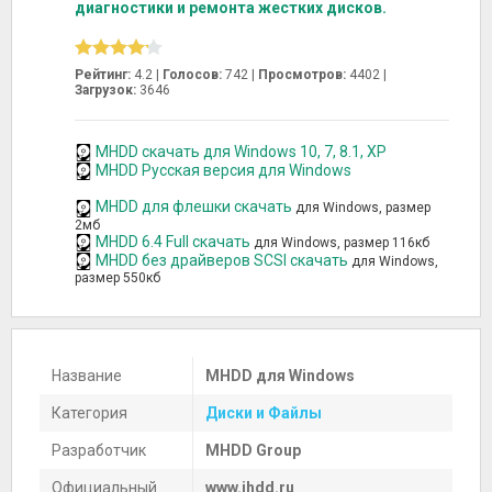
диагностики и ремонта жестких дисков.
Рейтинг:
4.2 |
Голосов:
742
|
Просмотров:
4402 |
Загрузок:
3646
MHDD скачать для Windows 10, 7, 8.1, XP
MHDD Русская версия для Windows
MHDD для флешки скачать
для Windows, размер
2мб
MHDD 6.4 Full скачать
для Windows, размер 116кб
MHDD без драйверов SCSI скачать
для Windows,
размер 550кб
Название
MHDD для Windows
Категория
Диски и Файлы
Разработчик
MHDD Group
Официальный
www.ihdd.ru