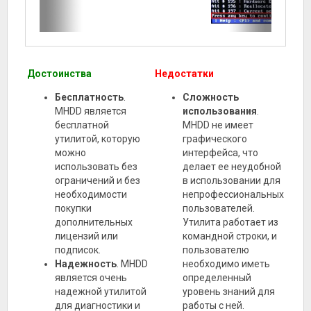
Достоинства
Недостатки
Бесплатность
.
Сложность
MHDD является
использования
.
бесплатной
MHDD не имеет
утилитой, которую
графического
можно
интерфейса, что
использовать без
делает ее неудобной
ограничений и без
в использовании для
необходимости
непрофессиональных
покупки
пользователей.
дополнительных
Утилита работает из
лицензий или
командной строки, и
подписок.
пользователю
Надежность
. MHDD
необходимо иметь
является очень
определенный
надежной утилитой
уровень знаний для
для диагностики и
работы с ней.