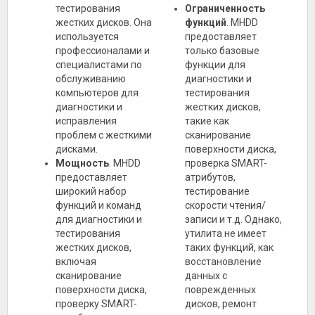
тестирования
Ограниченность
жестких дисков. Она
функций
. MHDD
используется
предоставляет
профессионалами и
только базовые
специалистами по
функции для
обслуживанию
диагностики и
компьютеров для
тестирования
диагностики и
жестких дисков,
исправления
такие как
проблем с жесткими
сканирование
дисками.
поверхности диска,
Мощность
. MHDD
проверка SMART-
предоставляет
атрибутов,
широкий набор
тестирование
функций и команд
скорости чтения/
для диагностики и
записи и т.д. Однако,
тестирования
утилита не имеет
жестких дисков,
таких функций, как
включая
восстановление
сканирование
данных с
поверхности диска,
поврежденных
проверку SMART-
дисков, ремонт