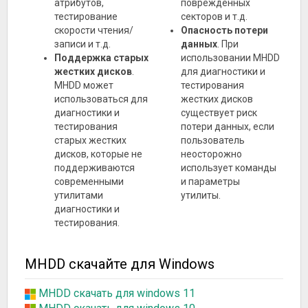
атрибутов,
поврежденных
тестирование
секторов и т.д.
скорости чтения/
Опасность потери
записи и т.д.
данных
. При
Поддержка старых
использовании MHDD
жестких дисков
.
для диагностики и
MHDD может
тестирования
использоваться для
жестких дисков
диагностики и
существует риск
тестирования
потери данных, если
старых жестких
пользователь
дисков, которые не
неосторожно
поддерживаются
использует команды
современными
и параметры
утилитами
утилиты.
диагностики и
тестирования.
MHDD скачайте для Windows
MHDD скачать для windows 11