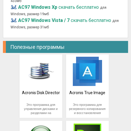
433мб
AC97 Windows Xp
скачать бесплатно
для
Windows, размер 19мб
AC97 Windows Vista / 7
скачать бесплатно
для
Windows, размер 31мб
Полезные программы
Acronis Disk Director
Acronis True Image
Это программа для
Это программа для
управления дисками и
резервного копирования
разделами на
и восстановления
компьютере,
данных, разработанная
разработанная
компанией Acronis. Она
компанией Acronis. Она
позволяет
позволяет
пользователям