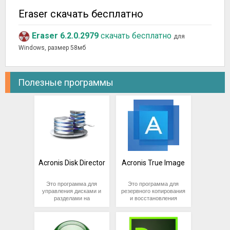
Eraser скачать бесплатно
Eraser 6.2.0.2979
скачать бесплатно
для
Windows, размер 58мб
Полезные программы
Acronis Disk Director
Acronis True Image
Это программа для
Это программа для
управления дисками и
резервного копирования
разделами на
и восстановления
компьютере,
данных, разработанная
разработанная
компанией Acronis. Она
компанией Acronis. Она
позволяет
позволяет
пользователям