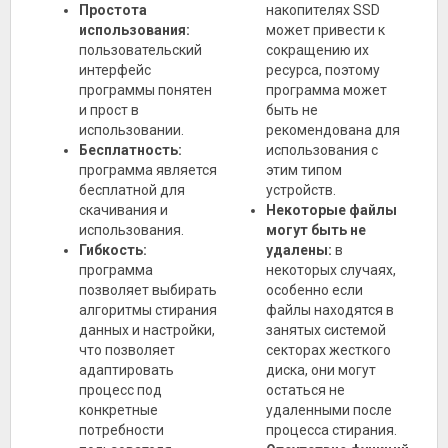
Простота
накопителях SSD
использования:
может привести к
пользовательский
сокращению их
интерфейс
ресурса, поэтому
программы понятен
программа может
и прост в
быть не
использовании.
рекомендована для
Бесплатность:
использования с
программа является
этим типом
бесплатной для
устройств.
скачивания и
Некоторые файлы
использования.
могут быть не
Гибкость:
удалены:
в
программа
некоторых случаях,
позволяет выбирать
особенно если
алгоритмы стирания
файлы находятся в
данных и настройки,
занятых системой
что позволяет
секторах жесткого
адаптировать
диска, они могут
процесс под
остаться не
конкретные
удаленными после
потребности
процесса стирания.