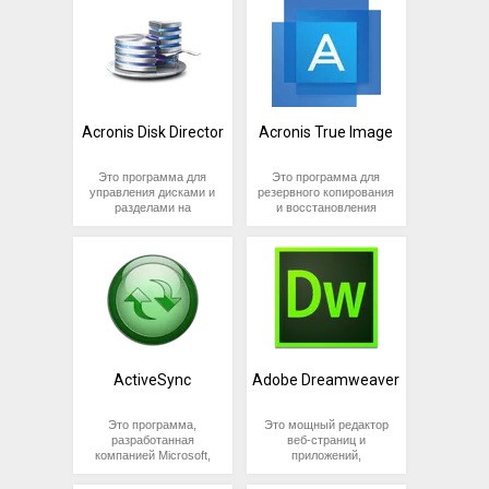
Acronis Disk Director
Acronis True Image
Это программа для
Это программа для
управления дисками и
резервного копирования
разделами на
и восстановления
компьютере,
данных, разработанная
разработанная
компанией Acronis. Она
компанией Acronis. Она
позволяет
позволяет
пользователям
пользователям
создавать резервные
создавать, изменять,
копии операционной
перемещать и
системы, приложений,
объединять разделы на
настроек и данных, а
жестких дисках,
также восстанавливать
управлять файловыми
систему в случае
системами и многое
сбоев.
ActiveSync
Adobe Dreamweaver
другое.
Это программа,
Это мощный редактор
разработанная
веб-страниц и
компанией Microsoft,
приложений,
которая позволяет
разработанный
синхронизировать
компанией Adobe