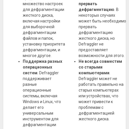
множество настроек
прервать
для дефрагментации
дефрагментацию
. В
жесткого диска,
некоторых случаях
включая настройки
может быть необходимо
для выборочной
прервать
дефрагментации
дефрагментацию
файлов и папок,
жесткого диска, но
установку приоритета
Defraggler не
дефрагментации, и
предоставляет
многое другое.
возможности для этого.
Поддержка разных
Не всегда совместим
операционных
со старыми
систем
. Defraggler
компьютерами
.
поддерживает
Defraggler может не
разные
работать правильно на
операционные
старых компьютерах
системы, включая
или устройствах, что
Windows и Linux, что
может привести к
делает его
проблемам с
универсальным
дефрагментацией
инструментом для
жесткого диска.
дефрагментации