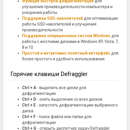
Функция быстрой дефрагментации
для
улучшения производительности компьютера и
ускорения работы.
Поддержка SSD-накопителей
для оптимизации
работы SSD-накопителей и улучшения
производительности.
Поддержка операционных систем Windows
для
работы с жесткими дисками в Windows XP, Vista, 7,
8 и 10.
Простой и интуитивно понятный интерфейс
для
более простого и удобного использования.
Горячие клавиши Defraggler
Ctrl + A
- выделить все диски для
дефрагментации
Ctrl + D
- снять выделение со всех дисков
Ctrl + E
- запустить дефрагментацию выбранного
диска
Ctrl + F
- поиск файла или папки для
дефрагментации
Ctrl + G
- открыть диспетчер задач Defraggler