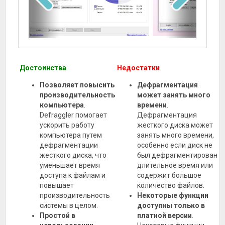
Достоинства
Недостатки
Позволяет повысить
Дефрагментация
производительность
может занять много
компьютера
.
времени
.
Defraggler помогает
Дефрагментация
ускорить работу
жесткого диска может
компьютера путем
занять много времени,
дефрагментации
особенно если диск не
жесткого диска, что
был дефрагментирован
уменьшает время
длительное время или
доступа к файлам и
содержит большое
повышает
количество файлов.
производительность
Некоторые функции
системы в целом.
доступны только в
Простой в
платной версии
.