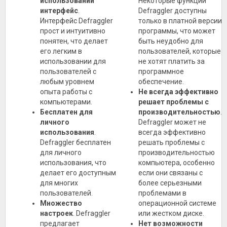
использовании
Некоторые функции
интерфейс
.
Defraggler доступны
Интерфейс Defraggler
только в платной версии
прост и интуитивно
программы, что может
понятен, что делает
быть неудобно для
его легким в
пользователей, которые
использовании для
не хотят платить за
пользователей с
программное
любым уровнем
обеспечение.
опыта работы с
Не всегда эффективно
компьютерами.
решает проблемы с
Бесплатен для
производительностью
.
личного
Defraggler может не
использования
.
всегда эффективно
Defraggler бесплатен
решать проблемы с
для личного
производительностью
использования, что
компьютера, особенно
делает его доступным
если они связаны с
для многих
более серьезными
пользователей.
проблемами в
Множество
операционной системе
настроек
. Defraggler
или жестком диске.
предлагает
Нет возможности